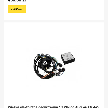
ZOBACZ
Wiązka elektryczna dedykowana 13 PIN do Audi A6 C8 4A5