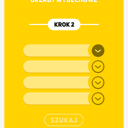
UKŁADY WYDECHOWE
Marka pojazdu
Model
Generacja
Typ nadwozia