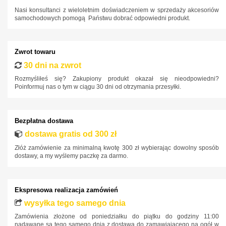
Infiniti
Nasi konsultanci z wieloletnim doświadczeniem w sprzedaży akcesoriów
samochodowych pomogą Państwu dobrać odpowiedni produkt.
Isuzu
Iveco
Jaguar
Zwrot towaru
30 dni na zwrot
Jeep
Rozmyśliłeś się? Zakupiony produkt okazał się nieodpowiedni?
Kia
Poinformuj nas o tym w ciągu 30 dni od otrzymania przesyłki.
Lancia
Land Rover
Bezpłatna dostawa
Lexus
dostawa gratis od 300 zł
Złóż zamówienie za minimalną kwotę 300 zł wybierając dowolny sposób
MAN
dostawy, a my wyślemy paczkę za darmo.
Maxus
Mazda
Ekspresowa realizacja zamówień
Mercedes-Benz
wysyłka tego samego dnia
Mini
Zamówienia złożone od poniedziałku do piątku do godziny 11:00
nadawane są tego samego dnia z dostawą do zamawiającego na ogół w