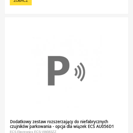
ZOBACZ
Dodatkowy zestaw rozszerzający do niefabrycznych
czujników parkowania - opcja dla wiązek ECS AU056D1
ECS Electronics ECS-VW083ZZ