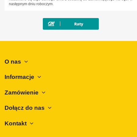
Mitsubishi
następnym dniu roboczym.
Nissan
Opel
Peugeot
Polestar
Porsche
O nas
Renault
Rover
Informacje
SAAB
Seat
Zamówienie
Skoda
Dołącz do nas
SsangYong
Subaru
Kontakt
Suzuki