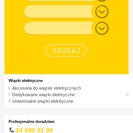
Audi
Generacja
BMW
Chevrolet
Typ nadwozia
Chrysler
Citroen
Cupra
Dacia
Daewoo
Dodge
Wiązki elektryczne
DS
Akcesoria do wiązek elektrycznych
Dedykowane wiązki elektryczne
Fiat
Uniwersalne wiązki elektryczne
Ford
Honda
Profesjonalne doradztwo
Hyundai
14 696 01 99