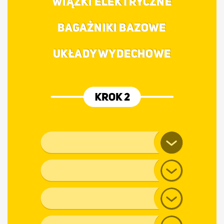
WIĄZKI ELEKTRYCZNE
BAGAŻNIKI BAZOWE
UKŁADY WYDECHOWE
Marka pojazdu
Model
Generacja