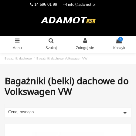
14 696 01 99
info@adamot.pl
0
Menu
Szukaj
Zaloguj się
Koszyk
Bagażniki dachowe
Bagażniki dachowe Volkswagen VW
Bagażniki (belki) dachowe do
Volkswagen VW
Cena, rosnąco