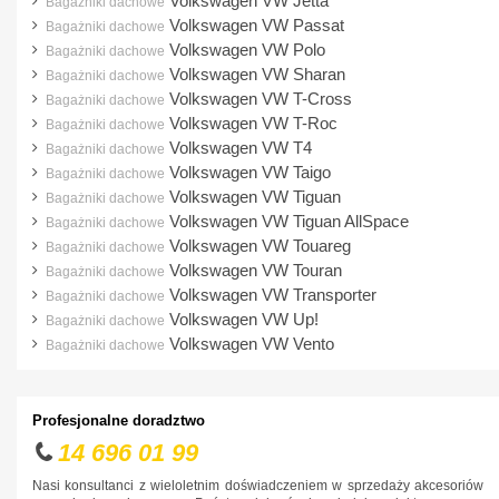
Volkswagen VW Jetta
Bagażniki dachowe
Volkswagen VW Passat
Bagażniki dachowe
Volkswagen VW Polo
Bagażniki dachowe
Volkswagen VW Sharan
Bagażniki dachowe
Volkswagen VW T-Cross
Bagażniki dachowe
Volkswagen VW T-Roc
Bagażniki dachowe
Volkswagen VW T4
Bagażniki dachowe
Volkswagen VW Taigo
Bagażniki dachowe
Volkswagen VW Tiguan
Bagażniki dachowe
Volkswagen VW Tiguan AllSpace
Bagażniki dachowe
Volkswagen VW Touareg
Bagażniki dachowe
Volkswagen VW Touran
Bagażniki dachowe
Volkswagen VW Transporter
Bagażniki dachowe
Volkswagen VW Up!
Bagażniki dachowe
Volkswagen VW Vento
Bagażniki dachowe
Profesjonalne doradztwo
14 696 01 99
Nasi konsultanci z wieloletnim doświadczeniem w sprzedaży akcesoriów