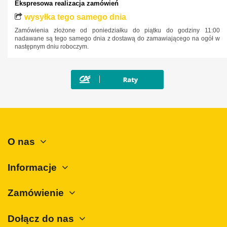
Ekspresowa realizacja zamówień
Mazda
wysyłka tego samego dnia
Mercedes-Benz
Zamówienia złożone od poniedziałku do piątku do godziny 11:00
Mini
nadawane są tego samego dnia z dostawą do zamawiającego na ogół w
następnym dniu roboczym.
Mitsubishi
Nissan
Opel
Peugeot
Polestar
Porsche
O nas
Renault
Informacje
Rover
SAAB
Zamówienie
Seat
Skoda
Dołącz do nas