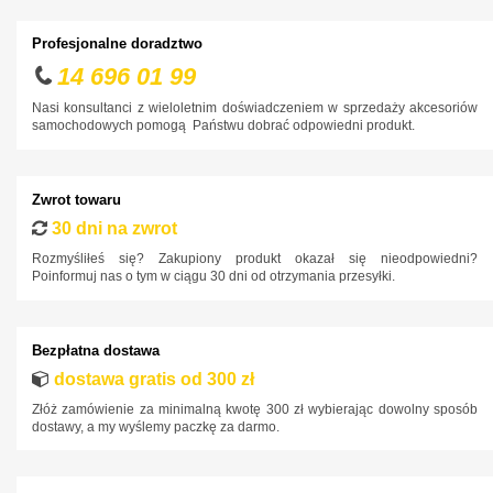
Ford
Profesjonalne doradztwo
Honda
14 696 01 99
Hyundai
Nasi konsultanci z wieloletnim doświadczeniem w sprzedaży akcesoriów
Infiniti
samochodowych pomogą Państwu dobrać odpowiedni produkt.
Isuzu
Iveco
Zwrot towaru
Jaguar
30 dni na zwrot
Jeep
Rozmyśliłeś się? Zakupiony produkt okazał się nieodpowiedni?
Poinformuj nas o tym w ciągu 30 dni od otrzymania przesyłki.
Kia
Lancia
Bezpłatna dostawa
Land Rover
dostawa gratis od 300 zł
Lexus
Złóż zamówienie za minimalną kwotę 300 zł wybierając dowolny sposób
dostawy, a my wyślemy paczkę za darmo.
MAN
Maxus