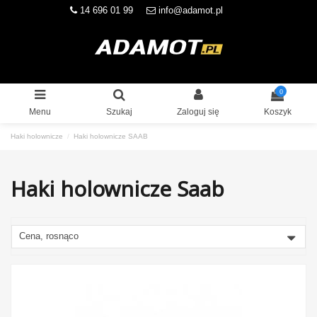
14 696 01 99
info@adamot.pl
0
Menu
Szukaj
Zaloguj się
Koszyk
Haki holownicze
Haki holownicze SAAB
Haki holownicze Saab
Cena, rosnąco