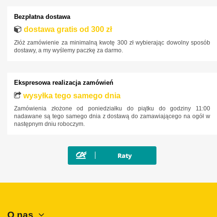
Iveco
Bezpłatna dostawa
Jaguar
dostawa gratis od 300 zł
Jeep
Złóż zamówienie za minimalną kwotę 300 zł wybierając dowolny sposób
Kia
dostawy, a my wyślemy paczkę za darmo.
Lancia
Land Rover
Ekspresowa realizacja zamówień
Lexus
wysyłka tego samego dnia
Zamówienia złożone od poniedziałku do piątku do godziny 11:00
MAN
nadawane są tego samego dnia z dostawą do zamawiającego na ogół w
następnym dniu roboczym.
Maxus
Mazda
Mercedes-Benz
Mini
Mitsubishi
Nissan
O nas