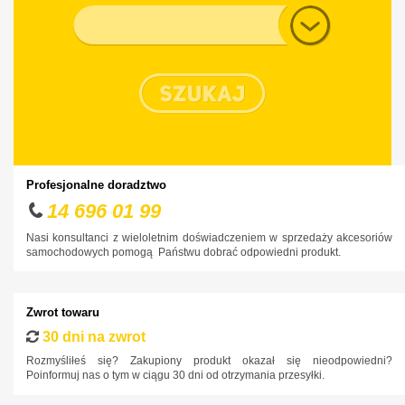
Chevrolet
Typ nadwozia
Chrysler
Citroen
Cupra
Dacia
Daewoo
Dodge
Profesjonalne doradztwo
DS
14 696 01 99
Fiat
Nasi konsultanci z wieloletnim doświadczeniem w sprzedaży akcesoriów
samochodowych pomogą Państwu dobrać odpowiedni produkt.
Ford
Honda
Zwrot towaru
Hyundai
30 dni na zwrot
Infiniti
Rozmyśliłeś się? Zakupiony produkt okazał się nieodpowiedni?
Poinformuj nas o tym w ciągu 30 dni od otrzymania przesyłki.
Isuzu