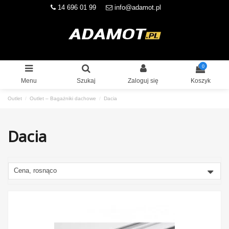
14 696 01 99
info@adamot.pl
0
Menu
Szukaj
Zaloguj się
Koszyk
Outlet
Outlet – Bagażniki dachowe
Dacia
Dacia
Cena, rosnąco