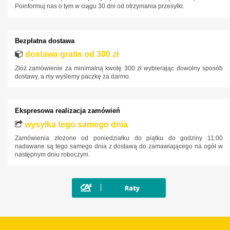
Poinformuj nas o tym w ciągu 30 dni od otrzymania przesyłki.
Land Rover
Lexus
Bezpłatna dostawa
MAN
dostawa gratis od 300 zł
Maxus
Złóż zamówienie za minimalną kwotę 300 zł wybierając dowolny sposób
dostawy, a my wyślemy paczkę za darmo.
Mazda
Mercedes-Benz
Ekspresowa realizacja zamówień
Mini
wysyłka tego samego dnia
Mitsubishi
Zamówienia złożone od poniedziałku do piątku do godziny 11:00
Nissan
nadawane są tego samego dnia z dostawą do zamawiającego na ogół w
następnym dniu roboczym.
Opel
Peugeot
Polestar
Porsche
Renault