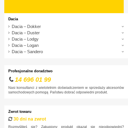
Daewoo
Dodge
Dacia
DS
Dacia – Dokker
Dacia – Duster
Fiat
Dacia – Lodgy
Ford
Dacia – Logan
Dacia – Sandero
Honda
Hyundai
Profesjonalne doradztwo
Infiniti
14 696 01 99
Isuzu
Nasi konsultanci z wieloletnim doświadczeniem w sprzedaży akcesoriów
Iveco
samochodowych pomogą Państwu dobrać odpowiedni produkt.
Jaguar
Jeep
Zwrot towaru
Kia
30 dni na zwrot
Lancia
Rozmyśliłeś się? Zakupiony produkt okazał się nieodpowiedni?