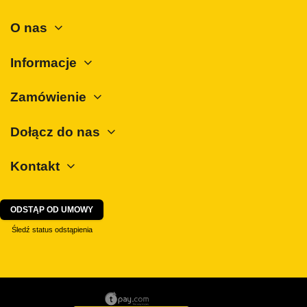
Rover
O nas
SAAB
Informacje
Seat
Skoda
Zamówienie
SsangYong
Subaru
Dołącz do nas
Suzuki
Kontakt
Tesla
Toyota
ODSTĄP OD UMOWY
Volkswagen
Śledź status odstąpienia
Volvo
ZX