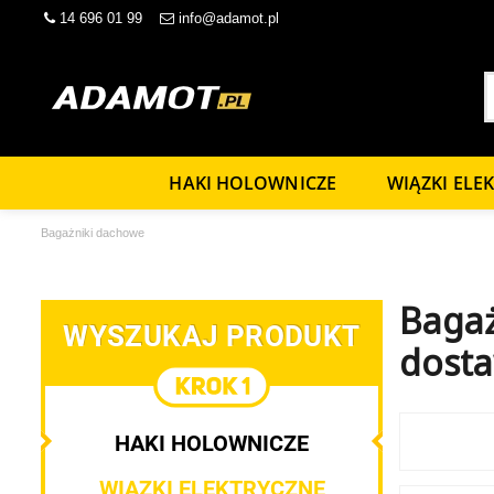
14 696 01 99
info@adamot.pl
HAKI HOLOWNICZE
WIĄZKI ELE
Bagażniki dachowe
Bagaż
WYSZUKAJ PRODUKT
dost
HAKI HOLOWNICZE
WIĄZKI ELEKTRYCZNE