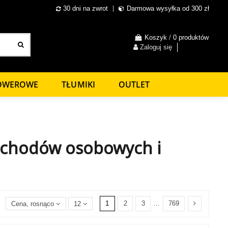
30 dni na zwrot
Darmowa wysyłka od 300 zł
Koszyk
/
0 produktów
Zaloguj się
ROWEROWE
TŁUMIKI
OUTLET
ochodów osobowych i
1
2
3
…
769
Cena, rosnąco
12