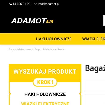
14 696 01 99
info@adamot.pl
HAKI HOLOWNICZE
WIĄZKI ELE
Bagażniki dachowe
Bagażniki dachowe Skoda
Bagaż
WYSZUKAJ PRODUKT
HAKI HOLOWNICZE
WIĄZKI ELEKTRYCZNE