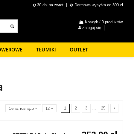
30 dni na zwrot
Darmowa wysyłka od 300 zł
Koszyk
/
0 produktów
Zaloguj się
ROWEROWE
TŁUMIKI
OUTLET
a
1
2
3
…
25
Cena, rosnąco
12