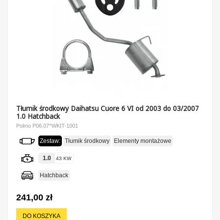
Tłumik środkowy Daihatsu Cuore 6 VI od 2003 do 03/2007
1.0 Hatchback
Polmo P06.07^WKIT-1001
Zestaw:
Tłumik środkowy
Elementy montażowe
1.0
43 KW
Hatchback
241,00 zł
DO KOSZYKA