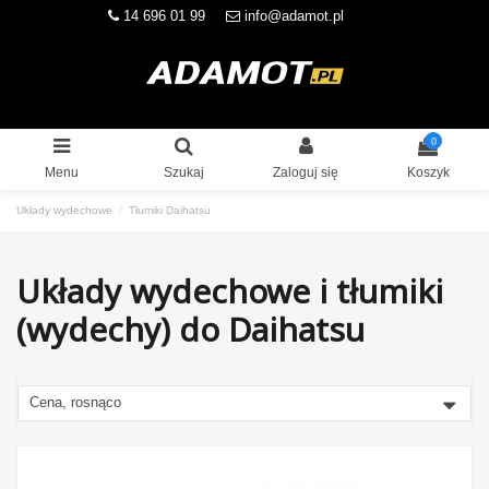
14 696 01 99
info@adamot.pl
0
Menu
Szukaj
Zaloguj się
Koszyk
Układy wydechowe
Tłumiki Daihatsu
Układy wydechowe i tłumiki
(wydechy) do Daihatsu
Cena, rosnąco