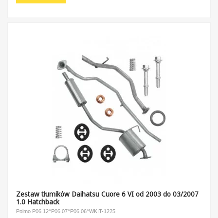
Zestaw tłumików Daihatsu Cuore 6 VI od 2003 do 03/2007
1.0 Hatchback
Polmo P06.12^P06.07^P06.06^WKIT-1225