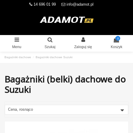
14 696 01 99
info@adamot.pl
0
Menu
Szukaj
Zaloguj się
Koszyk
Bagażniki dachowe
Bagażniki dachowe Suzuki
Bagażniki (belki) dachowe do
Suzuki
Cena, rosnąco