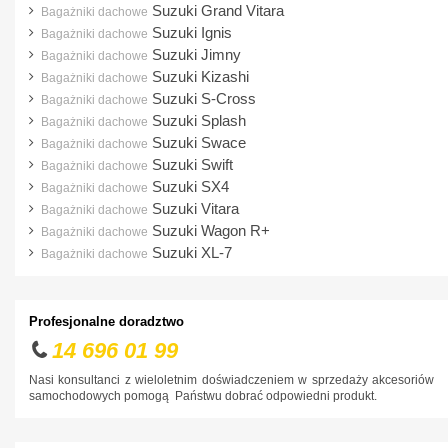
Suzuki Grand Vitara
Bagażniki dachowe
Ford
Suzuki Ignis
Bagażniki dachowe
Suzuki Jimny
Bagażniki dachowe
Honda
Suzuki Kizashi
Bagażniki dachowe
Hyundai
Suzuki S-Cross
Bagażniki dachowe
Suzuki Splash
Bagażniki dachowe
Infiniti
Suzuki Swace
Bagażniki dachowe
Isuzu
Suzuki Swift
Bagażniki dachowe
Suzuki SX4
Iveco
Bagażniki dachowe
Suzuki Vitara
Bagażniki dachowe
Jaguar
Suzuki Wagon R+
Bagażniki dachowe
Jeep
Suzuki XL-7
Bagażniki dachowe
Kia
Lancia
Profesjonalne doradztwo
14 696 01 99
Land Rover
Nasi konsultanci z wieloletnim doświadczeniem w sprzedaży akcesoriów
Lexus
samochodowych pomogą Państwu dobrać odpowiedni produkt.
MAN
Maxus