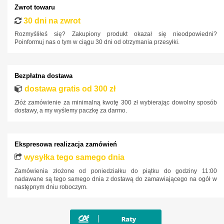
Zwrot towaru
Mazda
30 dni na zwrot
Mercedes-Benz
Rozmyśliłeś się? Zakupiony produkt okazał się nieodpowiedni?
Poinformuj nas o tym w ciągu 30 dni od otrzymania przesyłki.
Mini
Mitsubishi
Bezpłatna dostawa
Nissan
dostawa gratis od 300 zł
Opel
Złóż zamówienie za minimalną kwotę 300 zł wybierając dowolny sposób
Peugeot
dostawy, a my wyślemy paczkę za darmo.
Polestar
Porsche
Ekspresowa realizacja zamówień
wysyłka tego samego dnia
Renault
Zamówienia złożone od poniedziałku do piątku do godziny 11:00
Rover
nadawane są tego samego dnia z dostawą do zamawiającego na ogół w
następnym dniu roboczym.
SAAB
Seat
Skoda