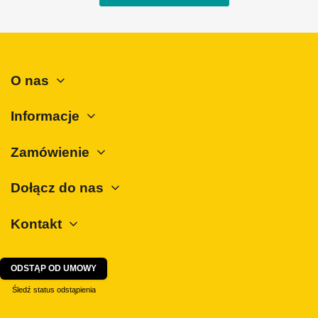
SsangYong
Subaru
Suzuki
O nas
Tesla
Toyota
Informacje
Volkswagen
Zamówienie
Volvo
ZX
Dołącz do nas
Kontakt
ODSTĄP OD UMOWY
Śledź status odstąpienia