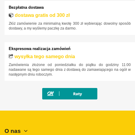
Lancia
Bezpłatna dostawa
Land Rover
dostawa gratis od 300 zł
Lexus
Złóż zamówienie za minimalną kwotę 300 zł wybierając dowolny sposób
dostawy, a my wyślemy paczkę za darmo.
MAN
Maxus
Ekspresowa realizacja zamówień
Mazda
wysyłka tego samego dnia
Mercedes-Benz
Zamówienia złożone od poniedziałku do piątku do godziny 11:00
Mini
nadawane są tego samego dnia z dostawą do zamawiającego na ogół w
następnym dniu roboczym.
Mitsubishi
Nissan
Opel
Peugeot
Polestar
Porsche
O nas