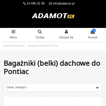
14 696 01 99
info@adamot.pl
0
Menu
Szukaj
Zaloguj się
Koszyk
Bagażniki dachowe
Bagażniki dachowe Pontiac
Bagażniki (belki) dachowe do
Pontiac
Cena, rosnąco