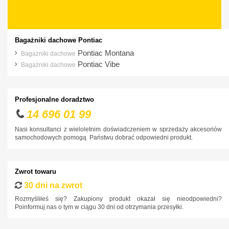
Dacia
Daewoo
Dodge
Bagażniki dachowe Pontiac
DS
Pontiac Montana
Bagażniki dachowe
Pontiac Vibe
Bagażniki dachowe
Fiat
Ford
Profesjonalne doradztwo
Honda
14 696 01 99
Hyundai
Nasi konsultanci z wieloletnim doświadczeniem w sprzedaży akcesoriów
Infiniti
samochodowych pomogą Państwu dobrać odpowiedni produkt.
Isuzu
Iveco
Zwrot towaru
Jaguar
30 dni na zwrot
Jeep
Rozmyśliłeś się? Zakupiony produkt okazał się nieodpowiedni?
Poinformuj nas o tym w ciągu 30 dni od otrzymania przesyłki.
Kia