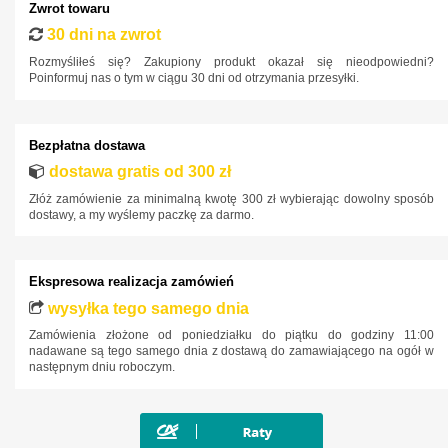
Zwrot towaru
Hyundai
30 dni na zwrot
Infiniti
Rozmyśliłeś się? Zakupiony produkt okazał się nieodpowiedni?
Poinformuj nas o tym w ciągu 30 dni od otrzymania przesyłki.
Isuzu
Iveco
Bezpłatna dostawa
Jaguar
dostawa gratis od 300 zł
Jeep
Złóż zamówienie za minimalną kwotę 300 zł wybierając dowolny sposób
Kia
dostawy, a my wyślemy paczkę za darmo.
Lancia
Land Rover
Ekspresowa realizacja zamówień
Lexus
wysyłka tego samego dnia
Zamówienia złożone od poniedziałku do piątku do godziny 11:00
MAN
nadawane są tego samego dnia z dostawą do zamawiającego na ogół w
następnym dniu roboczym.
Maxus
Mazda
Mercedes-Benz