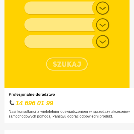
Alfa Romeo
Model
Audi
Generacja
BMW
Chevrolet
Typ nadwozia
Chrysler
Citroen
Cupra
Dacia
Daewoo
Dodge
Profesjonalne doradztwo
DS
14 696 01 99
Fiat
Nasi konsultanci z wieloletnim doświadczeniem w sprzedaży akcesoriów
samochodowych pomogą Państwu dobrać odpowiedni produkt.
Ford
Honda