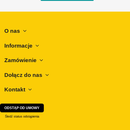
Mini
Mitsubishi
Nissan
O nas
Opel
Peugeot
Informacje
Polestar
Zamówienie
Porsche
Renault
Dołącz do nas
Rover
Kontakt
SAAB
Seat
Skoda
ODSTĄP OD UMOWY
SsangYong
Śledź status odstąpienia
Subaru