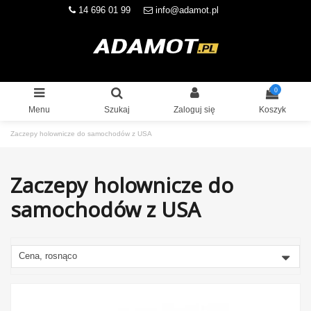
14 696 01 99
info@adamot.pl
0
Menu
Szukaj
Zaloguj się
Koszyk
Zaczepy holownicze do samochodów z USA
Zaczepy holownicze do
samochodów z USA
Cena, rosnąco