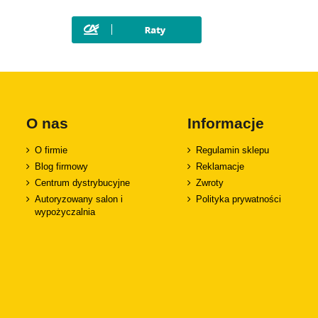
SAAB
Seat
Skoda
SsangYong
Subaru
Suzuki
O nas
Informacje
Tesla
O firmie
Regulamin sklepu
Toyota
Blog firmowy
Reklamacje
Volkswagen
Centrum dystrybucyjne
Zwroty
Volvo
Autoryzowany salon i
Polityka prywatności
wypożyczalnia
ZX