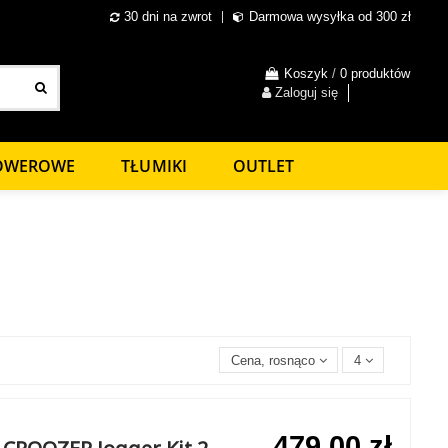
30 dni na zwrot
Darmowa wysyłka od 300 zł
Koszyk
/
0 produktów
Zaloguj się
ROWEROWE
TŁUMIKI
OUTLET
Cena, rosnąco
4
479,00 zł