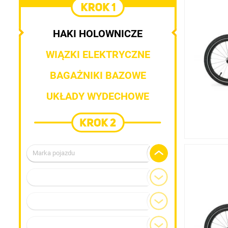
HAKI HOLOWNICZE
WIĄZKI ELEKTRYCZNE
BAGAŻNIKI BAZOWE
UKŁADY WYDECHOWE
Marka pojazdu
Alfa Romeo
Model
Audi
BMW
Generacja
Chevrolet
Typ nadwozia
Chrysler