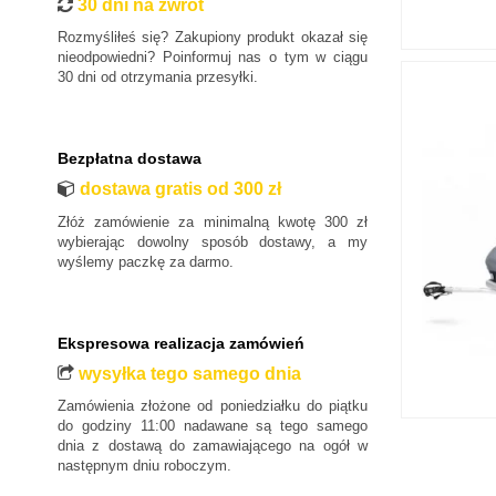
30 dni na zwrot
Lancia
Rozmyśliłeś się? Zakupiony produkt okazał się
nieodpowiedni? Poinformuj nas o tym w ciągu
Land Rover
30 dni od otrzymania przesyłki.
Lexus
MAN
Maxus
Bezpłatna dostawa
Mazda
dostawa gratis od 300 zł
Mercedes-Benz
Złóż zamówienie za minimalną kwotę 300 zł
wybierając dowolny sposób dostawy, a my
Mini
wyślemy paczkę za darmo.
Mitsubishi
Nissan
Opel
Ekspresowa realizacja zamówień
Peugeot
wysyłka tego samego dnia
Polestar
Zamówienia złożone od poniedziałku do piątku
do godziny 11:00 nadawane są tego samego
Porsche
dnia z dostawą do zamawiającego na ogół w
Renault
następnym dniu roboczym.
Rover