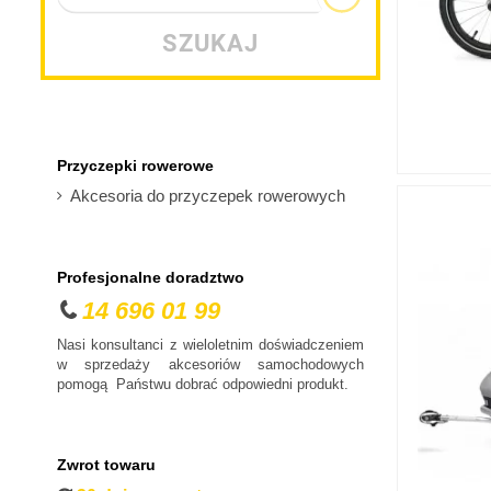
Citroen
SZUKAJ
Cupra
Dacia
Daewoo
Dodge
Przyczepki rowerowe
DS
Akcesoria do przyczepek rowerowych
Fiat
Ford
Honda
Profesjonalne doradztwo
14 696 01 99
Hyundai
Infiniti
Nasi konsultanci z wieloletnim doświadczeniem
w sprzedaży akcesoriów samochodowych
Isuzu
pomogą Państwu dobrać odpowiedni produkt.
Iveco
Jaguar
Jeep
Zwrot towaru
Kia