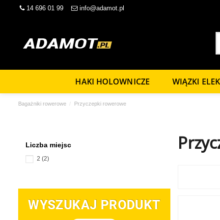
14 696 01 99
info@adamot.pl
HAKI HOLOWNICZE
WIĄZKI ELE
Bagażniki rowerowe
Przyczepki rowerowe
Przyc
Liczba miejsc
2
(2)
WYSZUKAJ PRODUKT