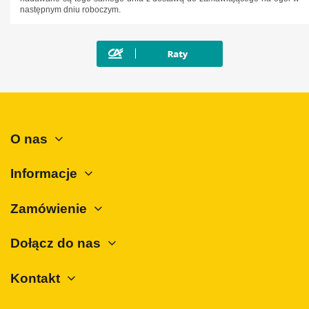
następnym dniu roboczym.
SsangYong
Subaru
Suzuki
Tesla
Toyota
Volkswagen
O nas
Volvo
Informacje
ZX
Zamówienie
Dołącz do nas
Kontakt