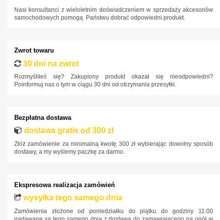
Nasi konsultanci z wieloletnim doświadczeniem w sprzedaży akcesoriów
Mazda
samochodowych pomogą Państwu dobrać odpowiedni produkt.
Mercedes-Benz
Mini
Zwrot towaru
Mitsubishi
30 dni na zwrot
Nissan
Rozmyśliłeś się? Zakupiony produkt okazał się nieodpowiedni?
Poinformuj nas o tym w ciągu 30 dni od otrzymania przesyłki.
Opel
Peugeot
Bezpłatna dostawa
Polestar
dostawa gratis od 300 zł
Porsche
Złóż zamówienie za minimalną kwotę 300 zł wybierając dowolny sposób
dostawy, a my wyślemy paczkę za darmo.
Renault
Rover
Ekspresowa realizacja zamówień
SAAB
wysyłka tego samego dnia
Seat
Zamówienia złożone od poniedziałku do piątku do godziny 11:00
Skoda
nadawane są tego samego dnia z dostawą do zamawiającego na ogół w