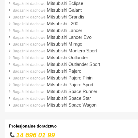
Mitsubishi Eclipse
Bagażniki dachowe
Ford
Mitsubishi Galant
Bagażniki dachowe
Mitsubishi Grandis
Bagażniki dachowe
Honda
Mitsubishi L200
Bagażniki dachowe
Hyundai
Mitsubishi Lancer
Bagażniki dachowe
Mitsubishi Lancer Evo
Bagażniki dachowe
Infiniti
Mitsubishi Mirage
Bagażniki dachowe
Isuzu
Mitsubishi Montero Sport
Bagażniki dachowe
Mitsubishi Outlander
Iveco
Bagażniki dachowe
Mitsubishi Outlander Sport
Bagażniki dachowe
Jaguar
Mitsubishi Pajero
Bagażniki dachowe
Jeep
Mitsubishi Pajero Pinin
Bagażniki dachowe
Mitsubishi Pajero Sport
Bagażniki dachowe
Kia
Mitsubishi Space Runner
Bagażniki dachowe
Lancia
Mitsubishi Space Star
Bagażniki dachowe
Mitsubishi Space Wagon
Bagażniki dachowe
Land Rover
Lexus
Profesjonalne doradztwo
MAN
14 696 01 99
Maxus