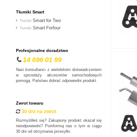
Daewoo
Dodge
Tłumiki Smart
DS
Smart for Two
Tłumiki
Fiat
Smart Forfour
Tłumiki
Ford
Honda
Profesjonalne doradztwo
Hyundai
14 696 01 99
Infiniti
Isuzu
Nasi konsultanci z wieloletnim doświadczeniem
w sprzedaży akcesoriów samochodowych
Iveco
pomogą Państwu dobrać odpowiedni produkt.
Jaguar
Jeep
Kia
Zwrot towaru
30 dni na zwrot
Lancia
Land Rover
Rozmyśliłeś się? Zakupiony produkt okazał się
nieodpowiedni? Poinformuj nas o tym w ciągu
Lexus
30 dni od otrzymania przesyłki.