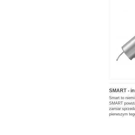
SsangYong
Subaru
Suzuki
Tesla
Toyota
Volkswagen
Volvo
ZX
SMART - in
Smart to niem
SMART powstają
zamiar sprzed
pierwszym tego