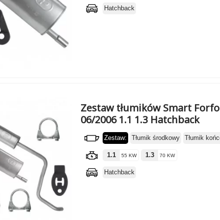
Hatchback
Zestaw tłumików Smart Forfou
06/2006 1.1 1.3 Hatchback
Zestaw:
Tłumik środkowy
Tłumik koń
1.1
1.3
55 KW
70 KW
Hatchback