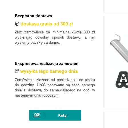
MAN
Maxus
Bezpłatna dostawa
Mazda
dostawa gratis od 300 zł
Mercedes-Benz
Mini
Złóż zamówienie za minimalną kwotę 300 zł
wybierając dowolny sposób dostawy, a my
Mitsubishi
wyślemy paczkę za darmo.
Nissan
Opel
Ekspresowa realizacja zamówień
Peugeot
wysyłka tego samego dnia
Polestar
Zamówienia złożone od poniedziałku do piątku
Porsche
do godziny 11:00 nadawane są tego samego
Renault
dnia z dostawą do zamawiającego na ogół w
następnym dniu roboczym.
Rover
SAAB
Seat
Skoda