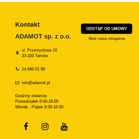
Kontakt
ODSTĄP OD UMOWY
ADAMOT sp. z o.o.
Śledź status odstąpienia
ul. Przemysłowa 10
33-100 Tarnów
14 696 01 99
info@adamot.pl
Godziny otwarcia:
Poniedziałek 8:00-18:00
Wtorek - Piątek 8:00-16:00