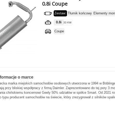
0.8i Coupe
Zestaw:
Tłumik końcowy
Elementy mon
0.8i
33 KW
Coupe
formacje o marce
iecka marka miejskich samochodów osobowych utworzona w 1994 w Böblingen
 przy bliskiej współpracy z firmą Daimler. Zaprezentowano do tej pory 3 mod
ania chińskiemu koncernowi Geely 50% udziałów w spółce Smart. Od 2021 rok
 typu producent samochodów na świecie, który zrezygnował z silników spali