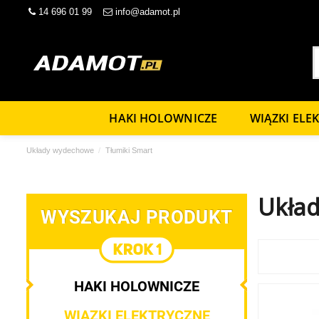
14 696 01 99
info@adamot.pl
HAKI HOLOWNICZE
WIĄZKI ELE
Układy wydechowe
Tłumiki Smart
Układ
WYSZUKAJ PRODUKT
HAKI HOLOWNICZE
WIĄZKI ELEKTRYCZNE