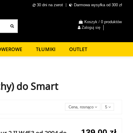
30 dni na zwrot
Darmowa wysyłka od 300 zł
Koszyk
/
0 produktów
Zaloguj się
ROWEROWE
TŁUMIKI
OUTLET
chy) do Smart
Cena, rosnąco
5
139,00 zł