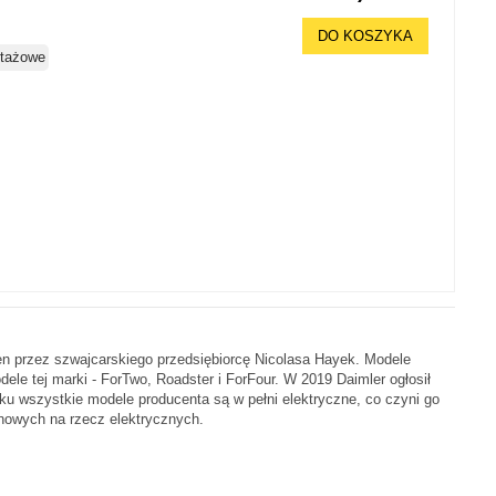
DO KOSZYKA
tażowe
 przez szwajcarskiego przedsiębiorcę Nicolasa Hayek. Modele
ele tej marki - ForTwo, Roadster i ForFour. W 2019 Daimler ogłosił
u wszystkie modele producenta są w pełni elektryczne, co czyni go
nowych na rzecz elektrycznych.