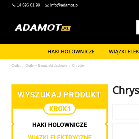
14 696 01 99
info@adamot.pl
HAKI HOLOWNICZE
WIĄZKI ELE
Outlet
Outlet – Bagażniki dachowe
Chrysler
Chrys
WYSZUKAJ PRODUKT
HAKI HOLOWNICZE
WIĄZKI ELEKTRYCZNE