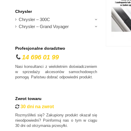
Daewoo
Dodge
Chrysler
DS
Chrysler – 300C
Fiat
Chrysler – Grand Voyager
Ford
Honda
Profesjonalne doradztwo
Hyundai
14 696 01 99
Infiniti
Isuzu
Nasi konsultanci z wieloletnim doświadczeniem
w sprzedaży akcesoriów samochodowych
Iveco
pomogą Państwu dobrać odpowiedni produkt.
Jaguar
Jeep
Kia
Zwrot towaru
30 dni na zwrot
Lancia
Land Rover
Rozmyśliłeś się? Zakupiony produkt okazał się
nieodpowiedni? Poinformuj nas o tym w ciągu
Lexus
30 dni od otrzymania przesyłki.