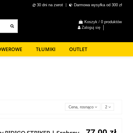
30 dni na zwrot
Darmowa wysyłka od 300 zł
Koszyk
/
0 produktów
Zaloguj się
ROWEROWE
TŁUMIKI
OUTLET
Cena, rosnąco
2
77,00 zł