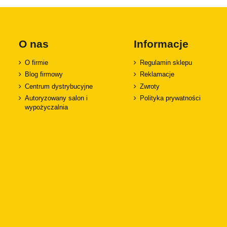
SsangYong
Subaru
Suzuki
O nas
Informacje
Tesla
Toyota
O firmie
Regulamin sklepu
Volkswagen
Blog firmowy
Reklamacje
Volvo
Centrum dystrybucyjne
Zwroty
Autoryzowany salon i
Polityka prywatności
ZX
wypożyczalnia