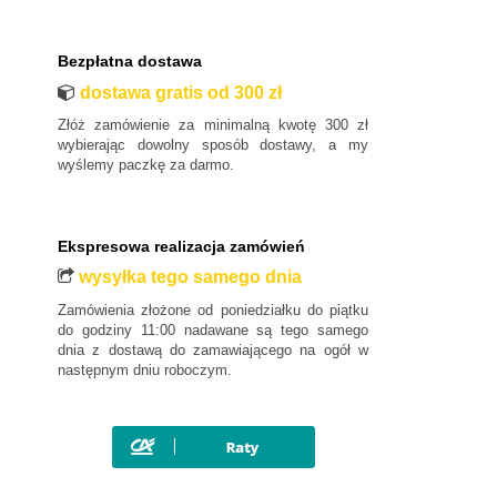
MAN
Maxus
Bezpłatna dostawa
Mazda
dostawa gratis od 300 zł
Mercedes-Benz
Mini
Złóż zamówienie za minimalną kwotę 300 zł
wybierając dowolny sposób dostawy, a my
Mitsubishi
wyślemy paczkę za darmo.
Nissan
Opel
Ekspresowa realizacja zamówień
Peugeot
wysyłka tego samego dnia
Polestar
Zamówienia złożone od poniedziałku do piątku
Porsche
do godziny 11:00 nadawane są tego samego
Renault
dnia z dostawą do zamawiającego na ogół w
następnym dniu roboczym.
Rover
SAAB
Seat
Skoda