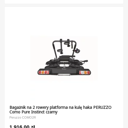
Bagażnik na 2 rowery platforma na kulę haka PERUZZO
Como Pure Instinct czarny
Peruzzo COMO2R
1 916,00 zł