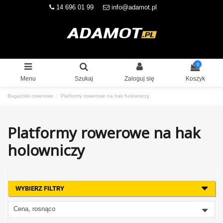
14 696 01 99
info@adamot.pl
0
Menu
Szukaj
Zaloguj się
Koszyk
Bagażniki rowerowe
Platformy rowerowe na hak holowniczy
Platformy rowerowe na hak
holowniczy
WYBIERZ FILTRY
Cena, rosnąco