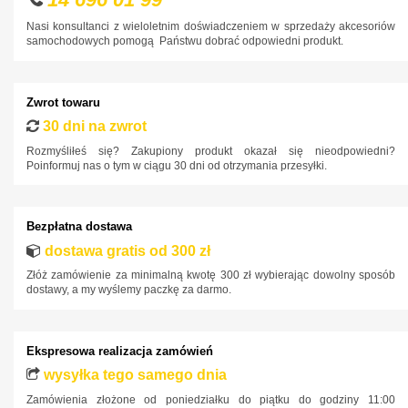
Fiat
Nasi konsultanci z wieloletnim doświadczeniem w sprzedaży akcesoriów
samochodowych pomogą Państwu dobrać odpowiedni produkt.
Ford
Honda
Zwrot towaru
Hyundai
30 dni na zwrot
Infiniti
Rozmyśliłeś się? Zakupiony produkt okazał się nieodpowiedni?
Poinformuj nas o tym w ciągu 30 dni od otrzymania przesyłki.
Isuzu
Iveco
Bezpłatna dostawa
Jaguar
dostawa gratis od 300 zł
Jeep
Złóż zamówienie za minimalną kwotę 300 zł wybierając dowolny sposób
Kia
dostawy, a my wyślemy paczkę za darmo.
Lancia
Land Rover
Ekspresowa realizacja zamówień
Lexus
wysyłka tego samego dnia
Zamówienia złożone od poniedziałku do piątku do godziny 11:00
MAN