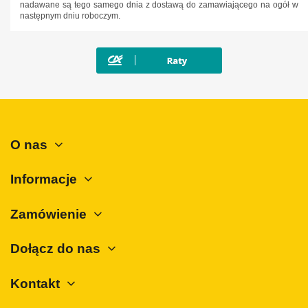
nadawane są tego samego dnia z dostawą do zamawiającego na ogół w
następnym dniu roboczym.
Maxus
Mazda
Mercedes-Benz
Mini
Mitsubishi
Nissan
O nas
Opel
Peugeot
Informacje
Polestar
Zamówienie
Porsche
Renault
Dołącz do nas
Rover
Kontakt
SAAB
Seat