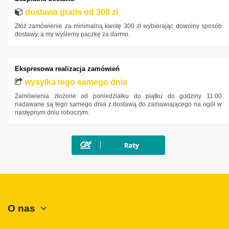
dostawa gratis od 300 zł
Jeep
Złóż zamówienie za minimalną kwotę 300 zł wybierając dowolny sposób
Kia
dostawy, a my wyślemy paczkę za darmo.
Lancia
Land Rover
Ekspresowa realizacja zamówień
Lexus
wysyłka tego samego dnia
Zamówienia złożone od poniedziałku do piątku do godziny 11:00
MAN
nadawane są tego samego dnia z dostawą do zamawiającego na ogół w
następnym dniu roboczym.
Maxus
Mazda
Mercedes-Benz
Mini
Mitsubishi
Nissan
O nas
Opel
Peugeot