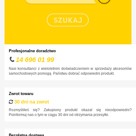
Citroen
Cupra
Dacia
Daewoo
Dodge
Profesjonalne doradztwo
DS
14 696 01 99
Fiat
Nasi konsultanci z wieloletnim doświadczeniem w sprzedaży akcesoriów
samochodowych pomogą Państwu dobrać odpowiedni produkt.
Ford
Honda
Zwrot towaru
Hyundai
30 dni na zwrot
Infiniti
Rozmyśliłeś się? Zakupiony produkt okazał się nieodpowiedni?
Poinformuj nas o tym w ciągu 30 dni od otrzymania przesyłki.
Isuzu
Iveco
Bezpłatna dostawa
Jaguar