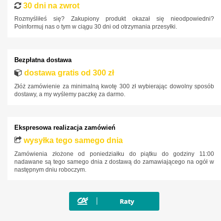
30 dni na zwrot
Porsche
Rozmyśliłeś się? Zakupiony produkt okazał się nieodpowiedni?
Renault
Poinformuj nas o tym w ciągu 30 dni od otrzymania przesyłki.
Rover
SAAB
Bezpłatna dostawa
Seat
dostawa gratis od 300 zł
Skoda
Złóż zamówienie za minimalną kwotę 300 zł wybierając dowolny sposób
dostawy, a my wyślemy paczkę za darmo.
SsangYong
Subaru
Ekspresowa realizacja zamówień
Suzuki
wysyłka tego samego dnia
Tesla
Zamówienia złożone od poniedziałku do piątku do godziny 11:00
nadawane są tego samego dnia z dostawą do zamawiającego na ogół w
Toyota
następnym dniu roboczym.
Volkswagen
Volvo
ZX