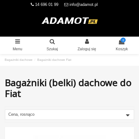
14 696 01 99
info@adamot.pl
0
Menu
Szukaj
Zaloguj się
Koszyk
Bagażniki dachowe
Bagażniki dachowe Fiat
Bagażniki (belki) dachowe do
Fiat
Cena, rosnąco