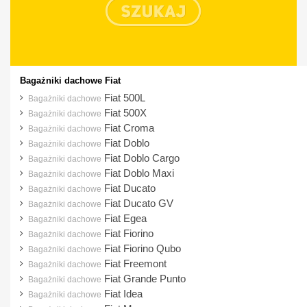
Cupra
Dacia
Daewoo
Dodge
Bagażniki dachowe Fiat
DS
Fiat 500L
Bagażniki dachowe
Fiat 500X
Bagażniki dachowe
Fiat
Fiat Croma
Bagażniki dachowe
Ford
Fiat Doblo
Bagażniki dachowe
Fiat Doblo Cargo
Bagażniki dachowe
Honda
Fiat Doblo Maxi
Bagażniki dachowe
Hyundai
Fiat Ducato
Bagażniki dachowe
Fiat Ducato GV
Bagażniki dachowe
Infiniti
Fiat Egea
Bagażniki dachowe
Isuzu
Fiat Fiorino
Bagażniki dachowe
Fiat Fiorino Qubo
Iveco
Bagażniki dachowe
Fiat Freemont
Bagażniki dachowe
Jaguar
Fiat Grande Punto
Bagażniki dachowe
Jeep
Fiat Idea
Bagażniki dachowe