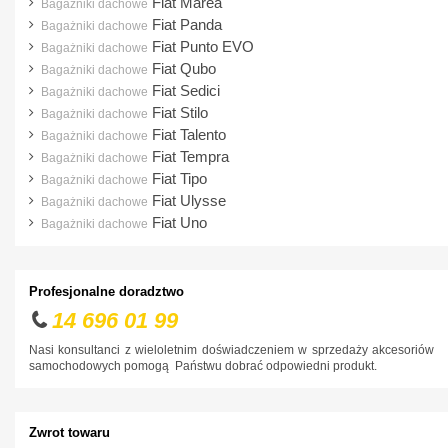
Fiat Marea
Bagażniki dachowe
Kia
Fiat Panda
Bagażniki dachowe
Lancia
Fiat Punto EVO
Bagażniki dachowe
Fiat Qubo
Bagażniki dachowe
Land Rover
Fiat Sedici
Bagażniki dachowe
Lexus
Fiat Stilo
Bagażniki dachowe
Fiat Talento
Bagażniki dachowe
MAN
Fiat Tempra
Bagażniki dachowe
Maxus
Fiat Tipo
Bagażniki dachowe
Fiat Ulysse
Bagażniki dachowe
Mazda
Fiat Uno
Bagażniki dachowe
Mercedes-Benz
Mini
Profesjonalne doradztwo
Mitsubishi
14 696 01 99
Nissan
Nasi konsultanci z wieloletnim doświadczeniem w sprzedaży akcesoriów
Opel
samochodowych pomogą Państwu dobrać odpowiedni produkt.
Peugeot
Polestar
Zwrot towaru