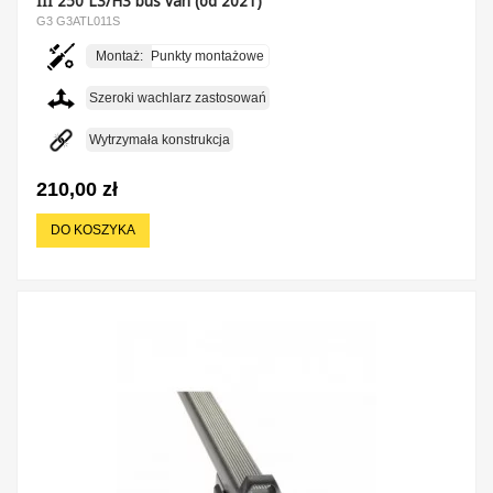
III 250 L3/H3 bus van (od 2021)
G3 G3ATL011S
Montaż:
Punkty montażowe
Szeroki wachlarz zastosowań
Wytrzymała konstrukcja
210,00 zł
DO KOSZYKA