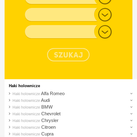
Audi
Generacja
BMW
Chevrolet
Typ nadwozia
Chrysler
Citroen
Cupra
Dacia
Daewoo
Dodge
Haki holownicze
DS
Alfa Romeo
Haki holownicze
Audi
Haki holownicze
Fiat
BMW
Haki holownicze
Ford
Chevrolet
Haki holownicze
Chrysler
Haki holownicze
Honda
Citroen
Haki holownicze
Hyundai
Cupra
Haki holownicze