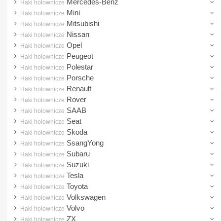
Mercedes-Benz
Haki holownicze
Mitsubishi
Mini
Haki holownicze
Nissan
Mitsubishi
Haki holownicze
Nissan
Haki holownicze
Opel
Opel
Haki holownicze
Peugeot
Peugeot
Haki holownicze
Polestar
Haki holownicze
Polestar
Porsche
Haki holownicze
Porsche
Renault
Haki holownicze
Rover
Haki holownicze
Renault
SAAB
Haki holownicze
Rover
Seat
Haki holownicze
Skoda
Haki holownicze
SAAB
SsangYong
Haki holownicze
Seat
Subaru
Haki holownicze
Suzuki
Skoda
Haki holownicze
Tesla
Haki holownicze
SsangYong
Toyota
Haki holownicze
Subaru
Volkswagen
Haki holownicze
Volvo
Haki holownicze
Suzuki
ZX
Haki holownicze