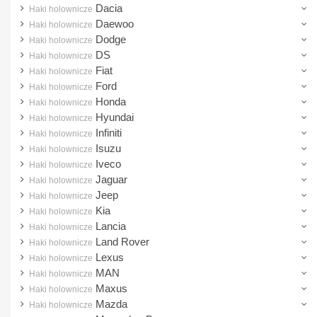
Dacia
Haki holownicze
Infiniti
Daewoo
Haki holownicze
Isuzu
Dodge
Haki holownicze
DS
Iveco
Haki holownicze
Fiat
Haki holownicze
Jaguar
Ford
Haki holownicze
Jeep
Honda
Haki holownicze
Hyundai
Haki holownicze
Kia
Infiniti
Haki holownicze
Lancia
Isuzu
Haki holownicze
Iveco
Haki holownicze
Land Rover
Jaguar
Haki holownicze
Lexus
Jeep
Haki holownicze
Kia
Haki holownicze
MAN
Lancia
Haki holownicze
Maxus
Land Rover
Haki holownicze
Lexus
Haki holownicze
Mazda
MAN
Haki holownicze
Mercedes-Benz
Maxus
Haki holownicze
Mazda
Mini
Haki holownicze