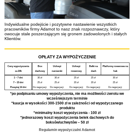
Indywidualne podejście i pozytywne nastawienie wszystkich
pracowników firmy Adamot to nasz znak rozpoznawczy, który
owocuje stale poszerzającym się gronem zadowolonych i stałych
Klientów.
OPŁATY ZA WYPOŻYCZENIE
Ceny wypożyczenia
Box
Uchwyt
Uchwyt
Belki na
Platformy rowerowe na
za 24h
dachowy
narciarski
rowerowy
dach
hak
1 – 7 dni
30 zł
30 zł
25 zł
25 zł
30 zł
7 – 13 dni
25 zł
25 zł
20 zł
20 zł
25 zł
Powyżej 14 dni
Do negocjacji
Do negocjacji
Do negocjacji
Do negocjacji
Do negocjacji
*po podpisaniu umowy wypożyczenia, nie ma możliwości zwrotu we
wcześniejszym terminie
*kaucja w wysokości 300-1500 zł w zależności od wypożyczanego
produktu
*minimalny koszt wypożyczenia - 100 zł
*jednorazowy koszt wypożyczenia belek dachowych do
boksów/uchwytów – 50 zł
Regulamin wypożyczalni Adamot