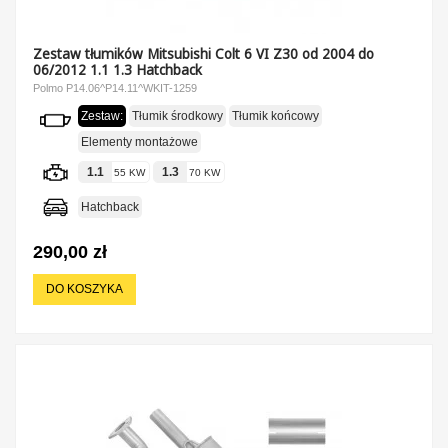
Zestaw tłumików Mitsubishi Colt 6 VI Z30 od 2004 do
06/2012 1.1 1.3 Hatchback
Polmo P14.06^P14.11^WKIT-1259
Zestaw:
Tłumik środkowy
Tłumik końcowy
Elementy montażowe
1.1
1.3
55 KW
70 KW
Hatchback
290,00 zł
DO KOSZYKA