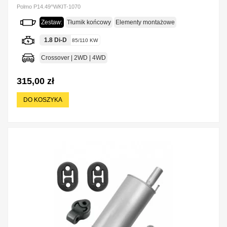
Polmo P14.49^WKIT-1070
Zestaw:
Tłumik końcowy
Elementy montażowe
1.8 Di-D
85/110 KW
Crossover | 2WD | 4WD
315,00 zł
DO KOSZYKA