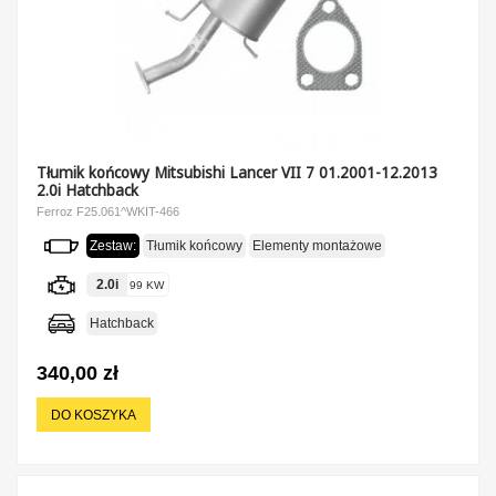
Tłumik końcowy Mitsubishi Lancer VII 7 01.2001-12.2013
2.0i Hatchback
Ferroz F25.061^WKIT-466
Zestaw:
Tłumik końcowy
Elementy montażowe
2.0i
99 KW
Hatchback
340,00 zł
DO KOSZYKA