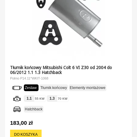
Tłumik końcowy Mitsubishi Colt 6 VI Z30 od 2004 do
06/2012 1.1 1.3 Hatchback
Polmo P14.11^WKIT-1068
Zestaw:
Tłumik końcowy
Elementy montażowe
1.1
1.3
55 KW
70 KW
Hatchback
183,00 zł
DO KOSZYKA