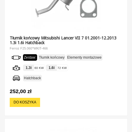
Tłumik końcowy Mitsubishi Lancer VII 7 01.2001-12.2013
1.3i 1.6i Hatchback
Ferroz F25.060^WKIT-466
Zestaw:
Tłumik końcowy
Elementy montażowe
1.3i
1.6i
60 KW
72 KW
Hatchback
252,00 zł
DO KOSZYKA