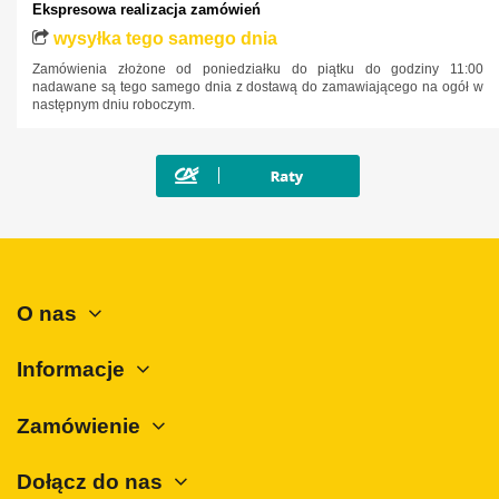
Ekspresowa realizacja zamówień
Mercedes-Benz
wysyłka tego samego dnia
Mini
Zamówienia złożone od poniedziałku do piątku do godziny 11:00
nadawane są tego samego dnia z dostawą do zamawiającego na ogół w
Mitsubishi
następnym dniu roboczym.
Nissan
Opel
Peugeot
Polestar
Porsche
O nas
Renault
Rover
Informacje
SAAB
Seat
Zamówienie
Skoda
Dołącz do nas
SsangYong