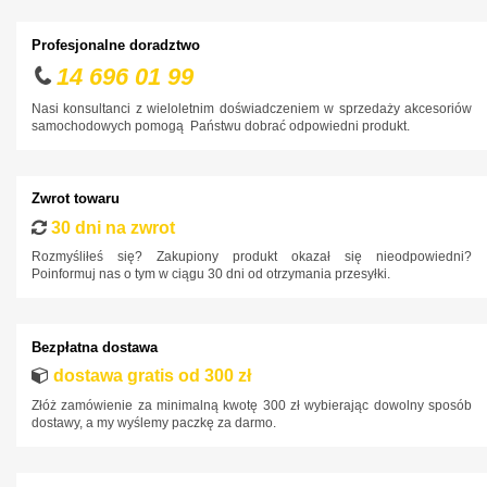
Honda
Profesjonalne doradztwo
Hyundai
14 696 01 99
Infiniti
Nasi konsultanci z wieloletnim doświadczeniem w sprzedaży akcesoriów
samochodowych pomogą Państwu dobrać odpowiedni produkt.
Isuzu
Iveco
Jaguar
Zwrot towaru
30 dni na zwrot
Jeep
Rozmyśliłeś się? Zakupiony produkt okazał się nieodpowiedni?
Kia
Poinformuj nas o tym w ciągu 30 dni od otrzymania przesyłki.
Lancia
Land Rover
Bezpłatna dostawa
Lexus
dostawa gratis od 300 zł
Złóż zamówienie za minimalną kwotę 300 zł wybierając dowolny sposób
MAN
dostawy, a my wyślemy paczkę za darmo.
Maxus
Mazda