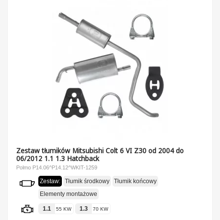
Zestaw tłumików Mitsubishi Colt 6 VI Z30 od 2004 do
06/2012 1.1 1.3 Hatchback
Polmo P14.06^P14.12^WKIT-1259
Zestaw:
Tłumik środkowy
Tłumik końcowy
Elementy montażowe
1.1
1.3
55 KW
70 KW