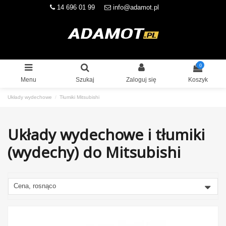
14 696 01 99
info@adamot.pl
0
Menu
Szukaj
Zaloguj się
Koszyk
Układy wydechowe
Tłumiki Mitsubishi
Układy wydechowe i tłumiki
(wydechy) do Mitsubishi
Cena, rosnąco