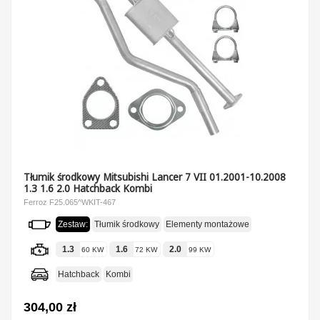
Tłumik środkowy Mitsubishi Lancer 7 VII 01.2001-10.2008
1.3 1.6 2.0 Hatchback Kombi
Ferroz F25.065^WKIT-467
Zestaw:
Tłumik środkowy
Elementy montażowe
1.3
1.6
2.0
60 KW
72 KW
99 KW
Hatchback
Kombi
304,00 zł