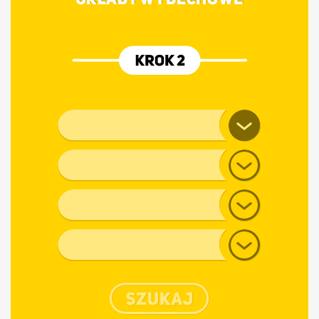
Marka pojazdu
Model
Generacja
Typ nadwozia