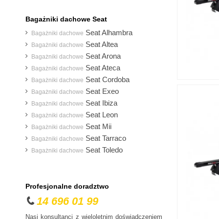
Bagażniki dachowe Seat
Seat Alhambra
Bagażniki dachowe
Seat Altea
Bagażniki dachowe
Seat Arona
Bagażniki dachowe
Seat Ateca
Bagażniki dachowe
Seat Cordoba
Bagażniki dachowe
Seat Exeo
Bagażniki dachowe
Seat Ibiza
Bagażniki dachowe
Seat Leon
Bagażniki dachowe
Seat Mii
Bagażniki dachowe
Seat Tarraco
Bagażniki dachowe
Seat Toledo
Bagażniki dachowe
Profesjonalne doradztwo
14 696 01 99
Nasi konsultanci z wieloletnim doświadczeniem