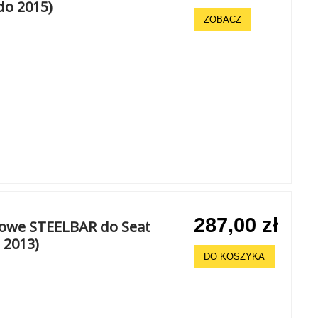
do 2015)
ZOBACZ
287,00 zł
howe STEELBAR do Seat
 2013)
DO KOSZYKA