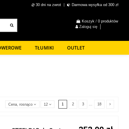
30 dni na zwrot
Darmowa wysyłka od 300 zł
Koszyk
/
0 produktów
Zaloguj się
ROWEROWE
TŁUMIKI
OUTLET
1
2
3
…
18
Cena, rosnąco
12