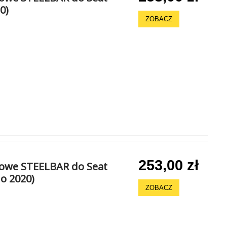
0)
ZOBACZ
253,00 zł
howe STEELBAR do Seat
do 2020)
ZOBACZ