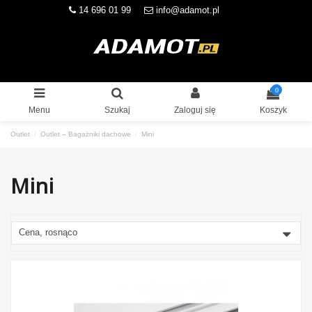
14 696 01 99
info@adamot.pl
0
Menu
Szukaj
Zaloguj się
Koszyk
Outlet
Outlet – Bagażniki dachowe
Mini
Mini
Cena, rosnąco