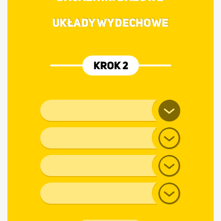
UKŁADY WYDECHOWE
Marka pojazdu
Model
Generacja
Typ nadwozia