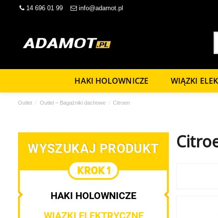
14 696 01 99
info@adamot.pl
HAKI HOLOWNICZE
WIĄZKI ELE
Outlet
Outlet – Bagażniki dachowe
Citroen
Citro
WYSZUKAJ PRODUKT
HAKI HOLOWNICZE
WIĄZKI ELEKTRYCZNE