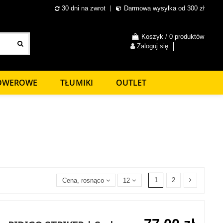
30 dni na zwrot
Darmowa wysyłka od 300 zł
Koszyk
/
0 produktów
Zaloguj się
ROWEROWE
TŁUMIKI
OUTLET
1
2
Cena, rosnąco
12