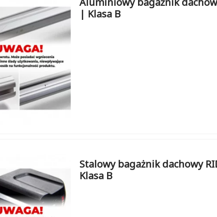
Aluminiowy bagażnik dachow
| Klasa B
Stalowy bagażnik dachowy RI
Klasa B