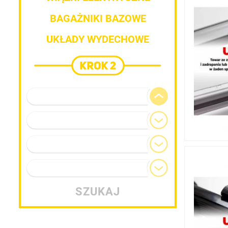
BAGAŻNIKI BAZOWE
UKŁADY WYDECHOWE
Marka pojazdu
Model
Generacja
Typ nadwozia
SZUKAJ