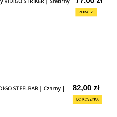
77,00 zł
y RIDIGO STRIKER | Srebrny
ZOBACZ
82,00 zł
DIGO STEELBAR | Czarny |
DO KOSZYKA