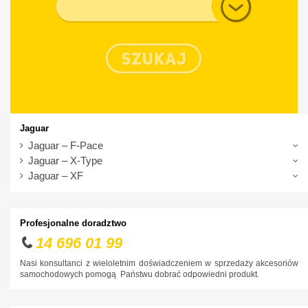
Typ nadwozia
Chrysler
Citroen
Cupra
Dacia
Daewoo
Dodge
Jaguar
DS
Jaguar – F-Pace
Jaguar – X-Type
Fiat
Jaguar – XF
Ford
Honda
Profesjonalne doradztwo
Hyundai
14 696 01 99
Infiniti
Nasi konsultanci z wieloletnim doświadczeniem w sprzedaży akcesoriów
samochodowych pomogą Państwu dobrać odpowiedni produkt.
Isuzu
Iveco