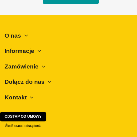
Peugeot
Polestar
Porsche
O nas
Renault
Rover
Informacje
SAAB
Seat
Zamówienie
Skoda
Dołącz do nas
SsangYong
Subaru
Kontakt
Suzuki
Tesla
ODSTĄP OD UMOWY
Toyota
Śledź status odstąpienia
Volkswagen