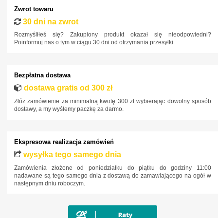
Jaguar
Zwrot towaru
30 dni na zwrot
Jeep
Rozmyśliłeś się? Zakupiony produkt okazał się nieodpowiedni?
Kia
Poinformuj nas o tym w ciągu 30 dni od otrzymania przesyłki.
Lancia
Land Rover
Bezpłatna dostawa
Lexus
dostawa gratis od 300 zł
Złóż zamówienie za minimalną kwotę 300 zł wybierając dowolny sposób
MAN
dostawy, a my wyślemy paczkę za darmo.
Maxus
Mazda
Ekspresowa realizacja zamówień
Mercedes-Benz
wysyłka tego samego dnia
Mini
Zamówienia złożone od poniedziałku do piątku do godziny 11:00
nadawane są tego samego dnia z dostawą do zamawiającego na ogół w
Mitsubishi
następnym dniu roboczym.
Nissan
Opel