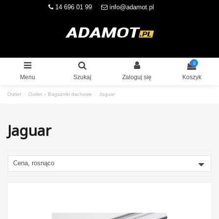
14 696 01 99
info@adamot.pl
0
Menu
Szukaj
Zaloguj się
Koszyk
Outlet
Outlet – Bagażniki dachowe
Jaguar
Jaguar
Cena, rosnąco