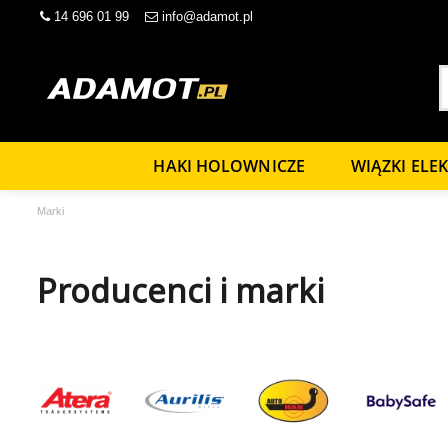
14 696 01 99
info@adamot.pl
HAKI HOLOWNICZE
WIĄZKI ELE
Marki
Producenci i marki