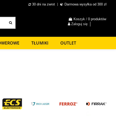
30 dni na zwrot
Darmowa wysyłka od 300 zł
Koszyk
/
0 produktów
Zaloguj się
ROWEROWE
TŁUMIKI
OUTLET