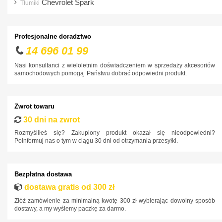
Chevrolet Spark
Tłumiki
Hyundai
Infiniti
Profesjonalne doradztwo
Isuzu
14 696 01 99
Iveco
Nasi konsultanci z wieloletnim doświadczeniem w sprzedaży akcesoriów
samochodowych pomogą Państwu dobrać odpowiedni produkt.
Jaguar
Jeep
Kia
Zwrot towaru
30 dni na zwrot
Lancia
Rozmyśliłeś się? Zakupiony produkt okazał się nieodpowiedni?
Land Rover
Poinformuj nas o tym w ciągu 30 dni od otrzymania przesyłki.
Lexus
MAN
Bezpłatna dostawa
Maxus
dostawa gratis od 300 zł
Mazda
Złóż zamówienie za minimalną kwotę 300 zł wybierając dowolny sposób
dostawy, a my wyślemy paczkę za darmo.
Mercedes-Benz