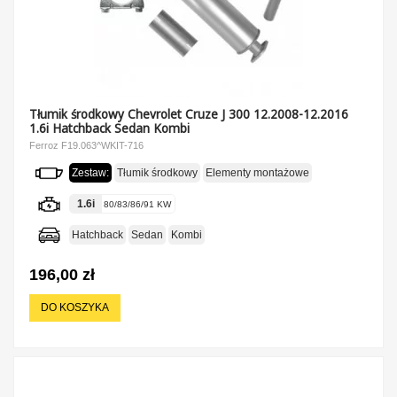
Tłumik środkowy Chevrolet Cruze J 300 12.2008-12.2016
1.6i Hatchback Sedan Kombi
Ferroz F19.063^WKIT-716
Zestaw:
Tłumik środkowy
Elementy montażowe
1.6i
80/83/86/91 KW
Hatchback
Sedan
Kombi
196,00 zł
DO KOSZYKA