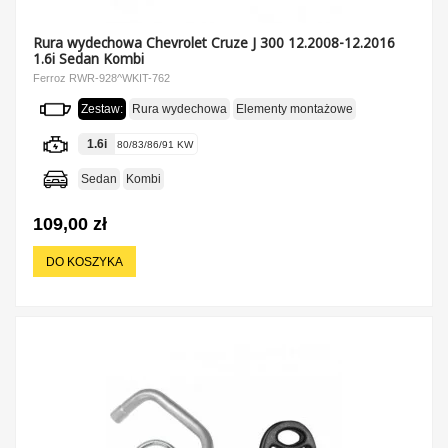
Rura wydechowa Chevrolet Cruze J 300 12.2008-12.2016
1.6i Sedan Kombi
Ferroz RWR-928^WKIT-762
Zestaw:
Rura wydechowa
Elementy montażowe
1.6i
80/83/86/91 KW
Sedan
Kombi
109,00 zł
DO KOSZYKA