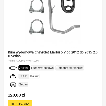
Rura wydechowa Chevrolet Malibu 5 V od 2012 do 2015 2.0
D Sedan
Polmo P17.362^WKIT-1094
Zestaw:
Rura wydechowa
Elementy montażowe
2.0 D
118 KW
Sedan
120,00 zł
DO KOSZYKA