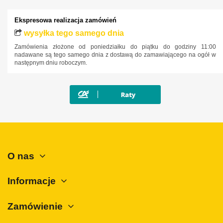
Mini
Ekspresowa realizacja zamówień
Mitsubishi
wysyłka tego samego dnia
Nissan
Zamówienia złożone od poniedziałku do piątku do godziny 11:00
nadawane są tego samego dnia z dostawą do zamawiającego na ogół w
Opel
następnym dniu roboczym.
Peugeot
Polestar
Porsche
Renault
Rover
SAAB
O nas
Seat
Informacje
Skoda
SsangYong
Zamówienie
Subaru