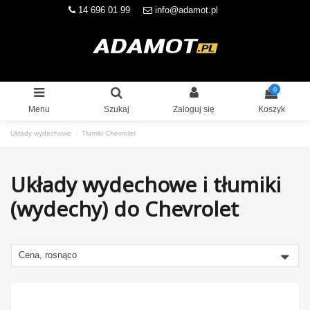
14 696 01 99
info@adamot.pl
0
Menu
Szukaj
Zaloguj się
Koszyk
Układy wydechowe
Tłumiki Chevrolet
Układy wydechowe i tłumiki
(wydechy) do Chevrolet
Cena, rosnąco