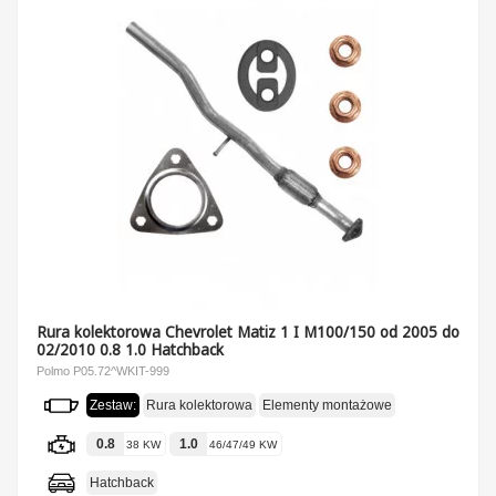
Rura kolektorowa Chevrolet Matiz 1 I M100/150 od 2005 do
02/2010 0.8 1.0 Hatchback
Polmo P05.72^WKIT-999
Zestaw:
Rura kolektorowa
Elementy montażowe
0.8
1.0
38 KW
46/47/49 KW
Hatchback