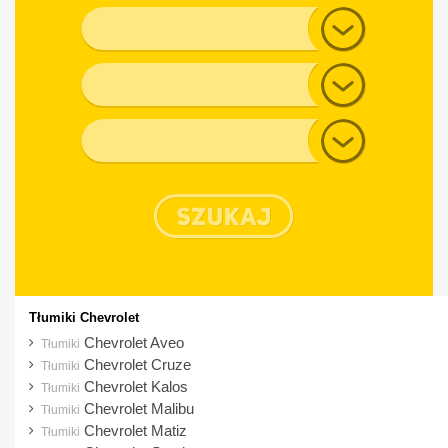
Alfa Romeo
Model
Audi
Generacja
BMW
Chevrolet
Typ nadwozia
Chrysler
Citroen
Cupra
Dacia
Daewoo
Dodge
Tłumiki Chevrolet
DS
Chevrolet Aveo
Tłumiki
Chevrolet Cruze
Tłumiki
Fiat
Chevrolet Kalos
Tłumiki
Ford
Chevrolet Malibu
Tłumiki
Chevrolet Matiz
Tłumiki
Honda