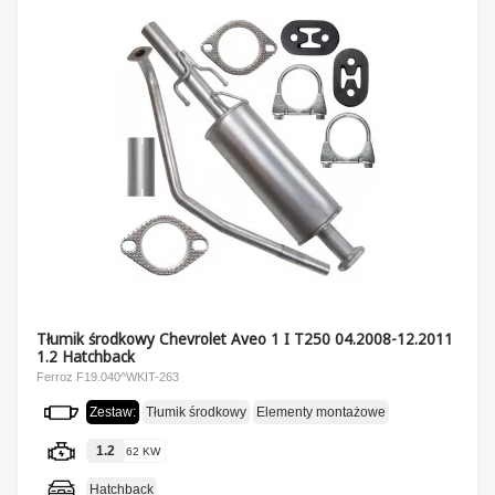
Tłumik środkowy Chevrolet Aveo 1 I T250 04.2008-12.2011
1.2 Hatchback
Ferroz F19.040^WKIT-263
Zestaw:
Tłumik środkowy
Elementy montażowe
1.2
62 KW
Hatchback