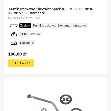
Tłumik środkowy Chevrolet Spark III 3 M300 03.2010-
12.2015 1.0i Hatchback
Ferroz F19.073^WKIT-717
Zestaw:
Tłumik środkowy
Elementy montażowe
1.0i
48/50 KW
Hatchback
198,00 zł
DO KOSZYKA