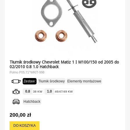
Tłumik środkowy Chevrolet Matiz 1 I M100/150 od 2005 do
02/2010 0.8 1.0 Hatchback
Polmo P05.71^WKIT-998
Zestaw:
Tłumik środkowy
Elementy montażowe
0.8
1.0
38 KW
46/47/49 KW
Hatchback
200,00 zł
DO KOSZYKA