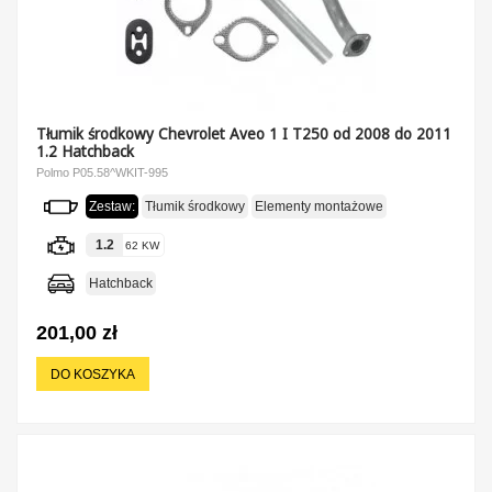
Tłumik środkowy Chevrolet Aveo 1 I T250 od 2008 do 2011
1.2 Hatchback
Polmo P05.58^WKIT-995
Zestaw:
Tłumik środkowy
Elementy montażowe
1.2
62 KW
Hatchback
201,00 zł
DO KOSZYKA