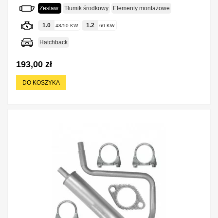
Zestaw:
Tłumik środkowy
Elementy montażowe
1.0
1.2
48/50 KW
60 KW
Hatchback
193,00 zł
DO KOSZYKA