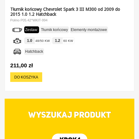
Tłumik końcowy Chevrolet Spark 3 III M300 od 2009 do
2015 1.0 1.2 Hatchback
Polmo P05.42^WKIT-994
Zestaw:
Tłumik końcowy
Elementy montażowe
1.0
1.2
48/50 KW
60 KW
Hatchback
211,00 zł
DO KOSZYKA
WYSZUKAJ PRODUKT