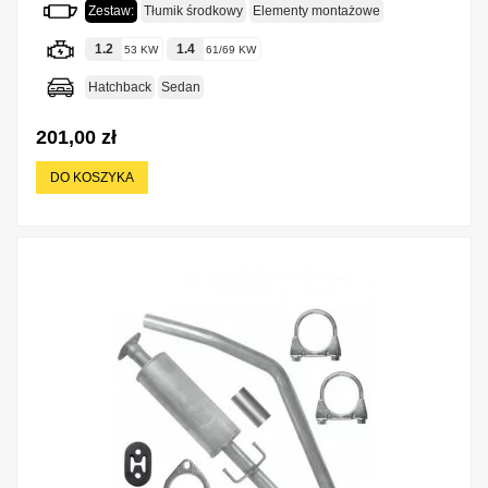
Zestaw:
Tłumik środkowy
Elementy montażowe
1.2
1.4
53 KW
61/69 KW
Hatchback
Sedan
201,00 zł
DO KOSZYKA