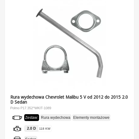
Rura wydechowa Chevrolet Malibu 5 V od 2012 do 2015 2.0
D Sedan
Polmo P17.352^WKIT-1089
Zestaw:
Rura wydechowa
Elementy montażowe
2.0 D
118 KW