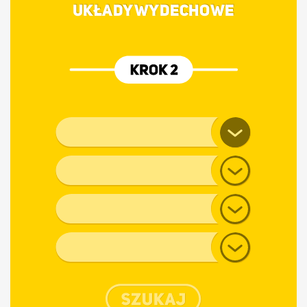
UKŁADY WYDECHOWE
Marka pojazdu
Model
Generacja
Typ nadwozia