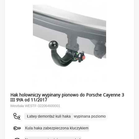
Hak holowniczy wypinany pionowo do Porsche Cayenne 3
III 9YA od 11/2017
Westfalia WESTF-322064600001
Łatwy demontaż kuli haka
wypinana poziomo
Kula haka zabezpieczona kluczykiem