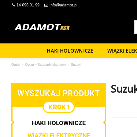
14 696 01 99
info@adamot.pl
HAKI HOLOWNICZE
WIĄZKI ELE
Outlet
Outlet – Bagażniki dachowe
Suzuki
Suzuk
WYSZUKAJ PRODUKT
HAKI HOLOWNICZE
WIĄZKI ELEKTRYCZNE