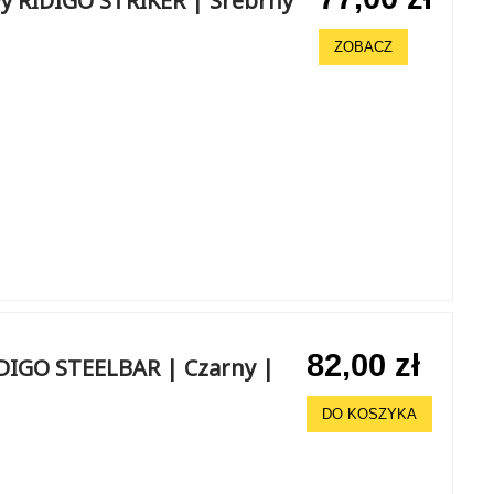
y RIDIGO STRIKER | Srebrny
ZOBACZ
82,00 zł
DIGO STEELBAR | Czarny |
DO KOSZYKA