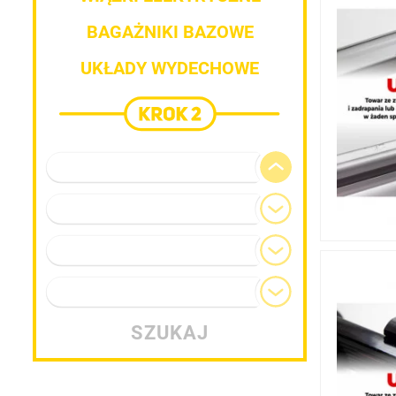
BAGAŻNIKI BAZOWE
UKŁADY WYDECHOWE
Marka pojazdu
Model
Generacja
Typ nadwozia
SZUKAJ