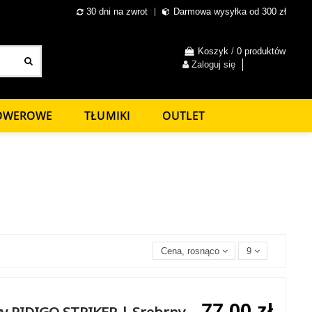
30 dni na zwrot
Darmowa wysyłka od 300 zł
Koszyk
/
0 produktów
Zaloguj się
ROWEROWE
TŁUMIKI
OUTLET
Cena, rosnąco
9
77,00 zł