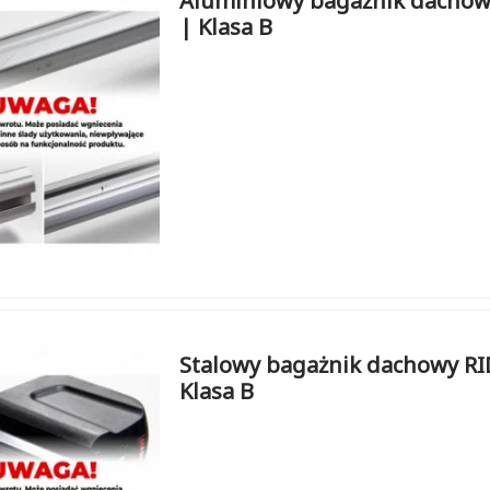
Aluminiowy bagażnik dachow
| Klasa B
Stalowy bagażnik dachowy RI
Klasa B