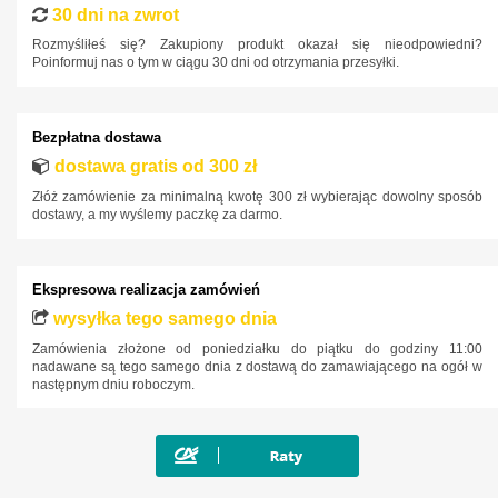
30 dni na zwrot
Mini
Rozmyśliłeś się? Zakupiony produkt okazał się nieodpowiedni?
Mitsubishi
Poinformuj nas o tym w ciągu 30 dni od otrzymania przesyłki.
Nissan
Opel
Bezpłatna dostawa
Peugeot
dostawa gratis od 300 zł
Złóż zamówienie za minimalną kwotę 300 zł wybierając dowolny sposób
Polestar
dostawy, a my wyślemy paczkę za darmo.
Porsche
Renault
Ekspresowa realizacja zamówień
Rover
wysyłka tego samego dnia
SAAB
Zamówienia złożone od poniedziałku do piątku do godziny 11:00
nadawane są tego samego dnia z dostawą do zamawiającego na ogół w
Seat
następnym dniu roboczym.
Skoda
SsangYong
Subaru