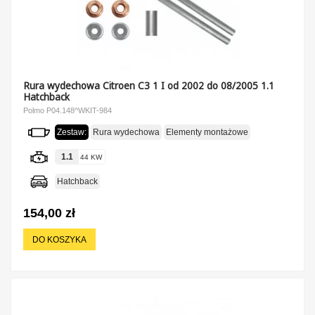
Rura wydechowa Citroen C3 1 I od 2002 do 08/2005 1.1
Hatchback
Polmo P04.148^WKIT-984
Zestaw:
Rura wydechowa
Elementy montażowe
1.1
44 KW
Hatchback
154,00 zł
DO KOSZYKA