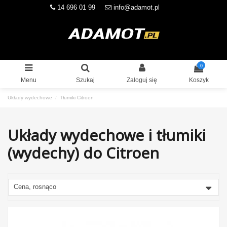
14 696 01 99
info@adamot.pl
0
Menu
Szukaj
Zaloguj się
Koszyk
Układy wydechowe
Tłumiki Citroen
Układy wydechowe i tłumiki
(wydechy) do Citroen
Cena, rosnąco