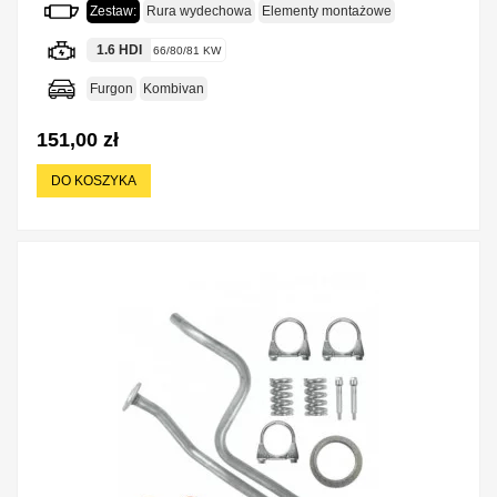
Zestaw:
Rura wydechowa
Elementy montażowe
1.6 HDI
66/80/81 KW
Furgon
Kombivan
151,00 zł
DO KOSZYKA