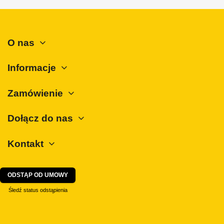
Suzuki
Tesla
O nas
Toyota
Volkswagen
Informacje
Volvo
ZX
Zamówienie
Dołącz do nas
Kontakt
ODSTĄP OD UMOWY
Śledź status odstąpienia