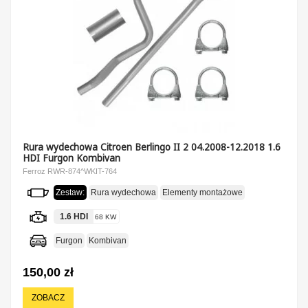
Rura wydechowa Citroen Berlingo II 2 04.2008-12.2018 1.6
HDI Furgon Kombivan
Ferroz RWR-874^WKIT-764
Zestaw:
Rura wydechowa
Elementy montażowe
1.6 HDI
68 KW
Furgon
Kombivan
150,00 zł
ZOBACZ