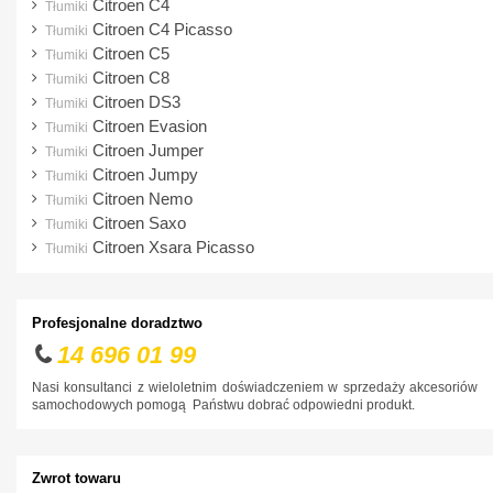
Citroen C4
Tłumiki
Hyundai
Citroen C4 Picasso
Tłumiki
Citroen C5
Tłumiki
Infiniti
Citroen C8
Tłumiki
Isuzu
Citroen DS3
Tłumiki
Citroen Evasion
Iveco
Tłumiki
Citroen Jumper
Tłumiki
Jaguar
Citroen Jumpy
Tłumiki
Jeep
Citroen Nemo
Tłumiki
Citroen Saxo
Tłumiki
Kia
Citroen Xsara Picasso
Tłumiki
Lancia
Land Rover
Profesjonalne doradztwo
Lexus
14 696 01 99
MAN
Nasi konsultanci z wieloletnim doświadczeniem w sprzedaży akcesoriów
samochodowych pomogą Państwu dobrać odpowiedni produkt.
Maxus
Mazda
Zwrot towaru
Mercedes-Benz