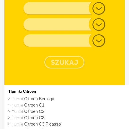
Alfa Romeo
Model
Audi
Generacja
BMW
Chevrolet
Typ nadwozia
Chrysler
Citroen
Cupra
Dacia
Daewoo
Dodge
Tłumiki Citroen
DS
Citroen Berlingo
Tłumiki
Citroen C1
Tłumiki
Fiat
Citroen C2
Tłumiki
Ford
Citroen C3
Tłumiki
Citroen C3 Picasso
Tłumiki
Honda