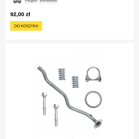
Furgon
Kombivan
92,00 zł
DO KOSZYKA