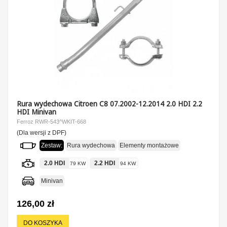
Rura wydechowa Citroen C8 07.2002-12.2014 2.0 HDI 2.2
HDI Minivan
Ferroz RWR-543^WKIT-668
(Dla wersji z DPF)
Zestaw:
Rura wydechowa
Elementy montażowe
2.0 HDI
2.2 HDI
79 KW
94 KW
Minivan
126,00 zł
DO KOSZYKA