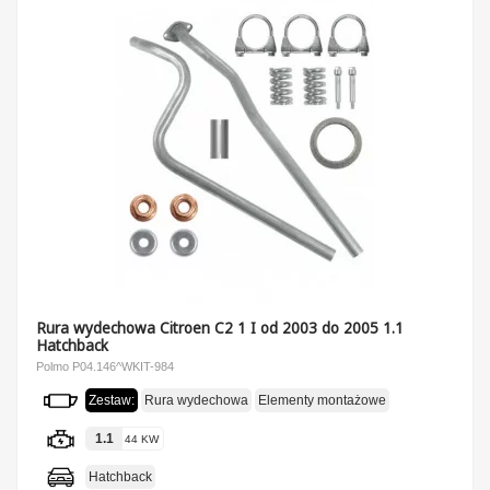
Rura wydechowa Citroen C2 1 I od 2003 do 2005 1.1
Hatchback
Polmo P04.146^WKIT-984
Zestaw:
Rura wydechowa
Elementy montażowe
1.1
44 KW
Hatchback