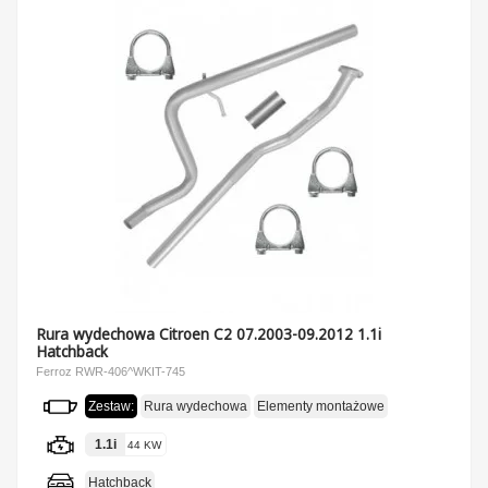
Rura wydechowa Citroen C2 07.2003-09.2012 1.1i
Hatchback
Ferroz RWR-406^WKIT-745
Zestaw:
Rura wydechowa
Elementy montażowe
1.1i
44 KW
Hatchback