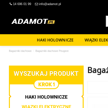
14 696 01 99
info@adamot.pl
HAKI HOLOWNICZE
WIĄZKI ELE
Bagażniki dachowe
Bagażniki dachowe Peugeot
Bagaż
WYSZUKAJ PRODUKT
HAKI HOLOWNICZE
WIĄZKI ELEKTRYCZNE