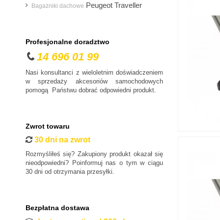
SsangYong
Peugeot Traveller
Bagażniki dachowe
Subaru
Suzuki
Tesla
Profesjonalne doradztwo
14 696 01 99
Toyota
Volkswagen
Nasi konsultanci z wieloletnim doświadczeniem
w sprzedaży akcesoriów samochodowych
Volvo
pomogą Państwu dobrać odpowiedni produkt.
ZX
Zwrot towaru
30 dni na zwrot
Rozmyśliłeś się? Zakupiony produkt okazał się
nieodpowiedni? Poinformuj nas o tym w ciągu
30 dni od otrzymania przesyłki.
Bezpłatna dostawa