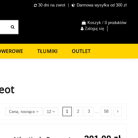
30 dni na zwrot
Darmowa wysyłka od 300 zł
Koszyk
/
0 produktów
Zaloguj się
ROWEROWE
TŁUMIKI
OUTLET
eot
1
2
3
…
58
Cena, rosnąco
12