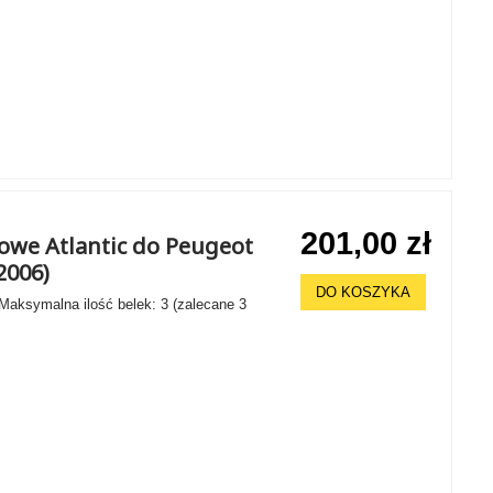
201,00 zł
howe Atlantic do Peugeot
2006)
DO KOSZYKA
 Maksymalna ilość belek: 3 (zalecane 3