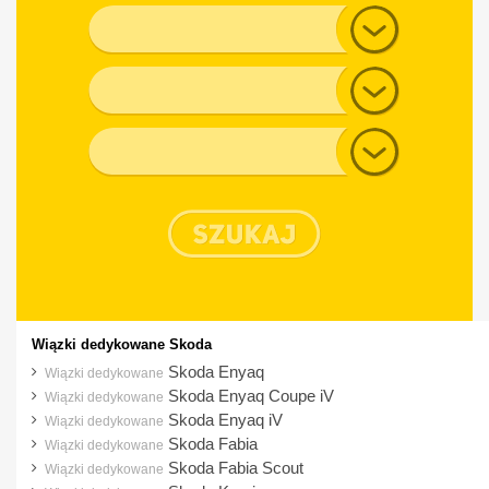
Alfa Romeo
Model
Audi
Generacja
BMW
Chevrolet
Typ nadwozia
Chrysler
Citroen
Cupra
Dacia
Daewoo
Dodge
Wiązki dedykowane Skoda
DS
Skoda Enyaq
Wiązki dedykowane
Skoda Enyaq Coupe iV
Wiązki dedykowane
Fiat
Skoda Enyaq iV
Wiązki dedykowane
Ford
Skoda Fabia
Wiązki dedykowane
Skoda Fabia Scout
Wiązki dedykowane
Honda