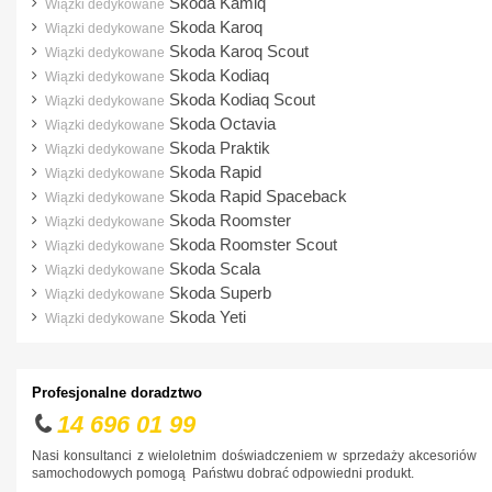
Skoda Kamiq
Wiązki dedykowane
Hyundai
Skoda Karoq
Wiązki dedykowane
Skoda Karoq Scout
Wiązki dedykowane
Infiniti
Skoda Kodiaq
Wiązki dedykowane
Isuzu
Skoda Kodiaq Scout
Wiązki dedykowane
Skoda Octavia
Iveco
Wiązki dedykowane
Skoda Praktik
Wiązki dedykowane
Jaguar
Skoda Rapid
Wiązki dedykowane
Jeep
Skoda Rapid Spaceback
Wiązki dedykowane
Skoda Roomster
Wiązki dedykowane
Kia
Skoda Roomster Scout
Wiązki dedykowane
Lancia
Skoda Scala
Wiązki dedykowane
Skoda Superb
Wiązki dedykowane
Land Rover
Skoda Yeti
Wiązki dedykowane
Lexus
MAN
Profesjonalne doradztwo
Maxus
14 696 01 99
Mazda
Nasi konsultanci z wieloletnim doświadczeniem w sprzedaży akcesoriów
samochodowych pomogą Państwu dobrać odpowiedni produkt.
Mercedes-Benz