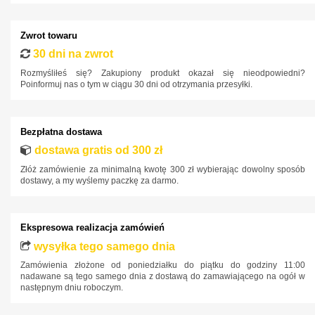
Mini
Mitsubishi
Zwrot towaru
30 dni na zwrot
Nissan
Rozmyśliłeś się? Zakupiony produkt okazał się nieodpowiedni?
Opel
Poinformuj nas o tym w ciągu 30 dni od otrzymania przesyłki.
Peugeot
Polestar
Bezpłatna dostawa
Porsche
dostawa gratis od 300 zł
Złóż zamówienie za minimalną kwotę 300 zł wybierając dowolny sposób
Renault
dostawy, a my wyślemy paczkę za darmo.
Rover
SAAB
Ekspresowa realizacja zamówień
Seat
wysyłka tego samego dnia
Skoda
Zamówienia złożone od poniedziałku do piątku do godziny 11:00
nadawane są tego samego dnia z dostawą do zamawiającego na ogół w
SsangYong
następnym dniu roboczym.
Subaru