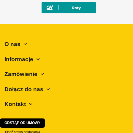
Suzuki
Tesla
Toyota
Volkswagen
O nas
Volvo
ZX
Informacje
Zamówienie
Dołącz do nas
Kontakt
ODSTĄP OD UMOWY
Śledź status odstąpienia