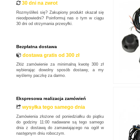
30 dni na zwrot
Iveco
Rozmyśliłeś się? Zakupiony produkt okazał się
Jaguar
nieodpowiedni? Poinformuj nas o tym w ciągu
30 dni od otrzymania przesyłki.
Jeep
Kia
Lancia
Bezpłatna dostawa
Land Rover
dostawa gratis od 300 zł
Lexus
Złóż zamówienie za minimalną kwotę 300 zł
MAN
wybierając dowolny sposób dostawy, a my
wyślemy paczkę za darmo.
Maxus
Mazda
Mercedes-Benz
Ekspresowa realizacja zamówień
Mini
wysyłka tego samego dnia
Mitsubishi
Zamówienia złożone od poniedziałku do piątku
Nissan
do godziny 11:00 nadawane są tego samego
dnia z dostawą do zamawiającego na ogół w
Opel
następnym dniu roboczym.
Peugeot