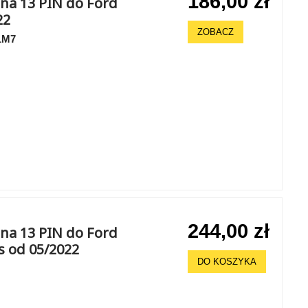
186,00 zł
na 13 PIN do Ford
22
ZOBACZ
1M7
244,00 zł
na 13 PIN do Ford
s od 05/2022
DO KOSZYKA