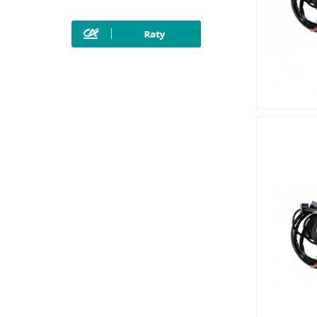
Polestar
Porsche
Renault
Rover
SAAB
Seat
Skoda
SsangYong
Subaru
Suzuki
Tesla
Toyota
Volkswagen
Volvo
ZX