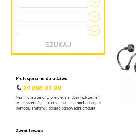
Model
Audi
BMW
Generacja
Chevrolet
Typ nadwozia
Chrysler
Citroen
SZUKAJ
Cupra
Dacia
Daewoo
Dodge
Profesjonalne doradztwo
DS
14 696 01 99
Fiat
Nasi konsultanci z wieloletnim doświadczeniem
Ford
w sprzedaży akcesoriów samochodowych
pomogą Państwu dobrać odpowiedni produkt.
Honda
Hyundai
Infiniti
Zwrot towaru
Isuzu