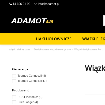
14 696 01 99
info@adamot.pl
HAKI HOLOWNICZE
WIĄZKI ELE
Wiązki elektryczne
Dedykowane wiązki elektryczne
Wiązki dedykowane Ford
Wiązk
Generacja
Tourneo Connect II
(8)
Tourneo Connect III
(7)
Producent
ECS Electronics
(3)
Erich Jaeger
(4)