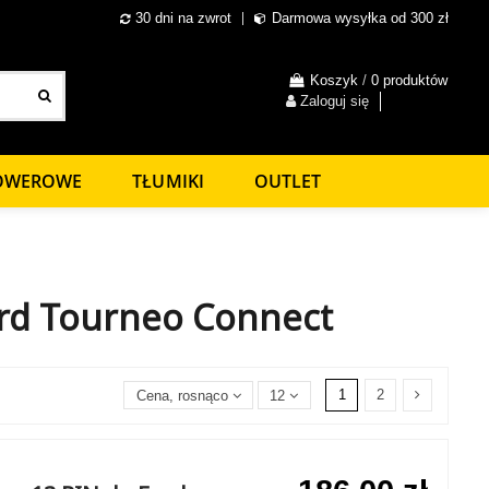
30 dni na zwrot
Darmowa wysyłka od 300 zł
Koszyk
/
0 produktów
Zaloguj się
ROWEROWE
TŁUMIKI
OUTLET
ord Tourneo Connect
1
2
Cena, rosnąco
12