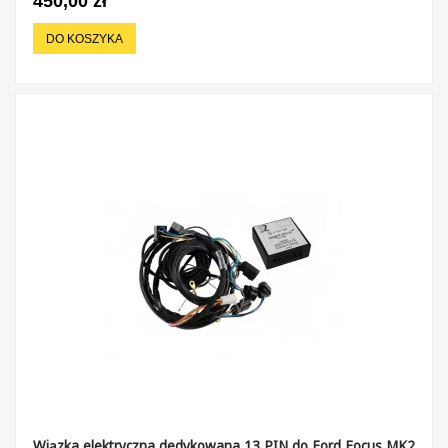
450,00 zł
DO KOSZYKA
Wiązka elektryczna dedykowana 13 PIN do Ford Focus MK2