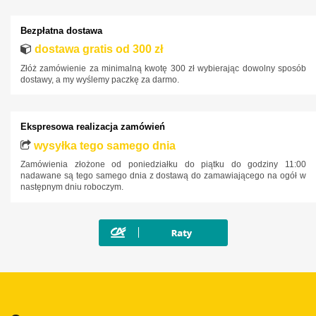
Iveco
Bezpłatna dostawa
Jaguar
dostawa gratis od 300 zł
Jeep
Złóż zamówienie za minimalną kwotę 300 zł wybierając dowolny sposób
Kia
dostawy, a my wyślemy paczkę za darmo.
Lancia
Land Rover
Ekspresowa realizacja zamówień
Lexus
wysyłka tego samego dnia
Zamówienia złożone od poniedziałku do piątku do godziny 11:00
MAN
nadawane są tego samego dnia z dostawą do zamawiającego na ogół w
następnym dniu roboczym.
Maxus
Mazda
Mercedes-Benz
Mini
Mitsubishi
Nissan