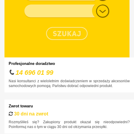
Chevrolet
Typ nadwozia
Chrysler
Citroen
Cupra
Dacia
Daewoo
Dodge
Profesjonalne doradztwo
DS
14 696 01 99
Fiat
Nasi konsultanci z wieloletnim doświadczeniem w sprzedaży akcesoriów
samochodowych pomogą Państwu dobrać odpowiedni produkt.
Ford
Honda
Zwrot towaru
Hyundai
30 dni na zwrot
Infiniti
Rozmyśliłeś się? Zakupiony produkt okazał się nieodpowiedni?
Poinformuj nas o tym w ciągu 30 dni od otrzymania przesyłki.
Isuzu