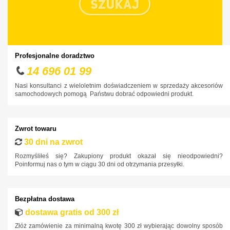
Cupra
Dacia
Daewoo
Dodge
Profesjonalne doradztwo
DS
14 696 01 99
Fiat
Nasi konsultanci z wieloletnim doświadczeniem w sprzedaży akcesoriów
samochodowych pomogą Państwu dobrać odpowiedni produkt.
Ford
Honda
Zwrot towaru
Hyundai
30 dni na zwrot
Infiniti
Rozmyśliłeś się? Zakupiony produkt okazał się nieodpowiedni?
Poinformuj nas o tym w ciągu 30 dni od otrzymania przesyłki.
Isuzu
Iveco
Bezpłatna dostawa
Jaguar
dostawa gratis od 300 zł
Jeep
Złóż zamówienie za minimalną kwotę 300 zł wybierając dowolny sposób