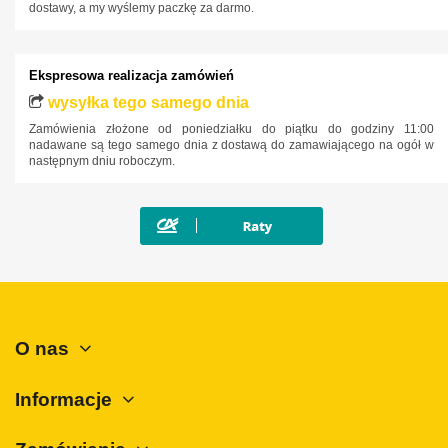
Kia
dostawy, a my wyślemy paczkę za darmo.
Lancia
Land Rover
Ekspresowa realizacja zamówień
Lexus
wysyłka tego samego dnia
Zamówienia złożone od poniedziałku do piątku do godziny 11:00
MAN
nadawane są tego samego dnia z dostawą do zamawiającego na ogół w
następnym dniu roboczym.
Maxus
Mazda
Mercedes-Benz
Mini
Mitsubishi
Nissan
O nas
Opel
Peugeot
Informacje
Polestar