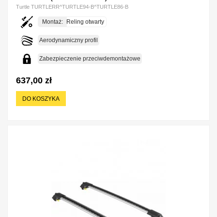
Turtle TURTLERR^TURTLE94-B^TURTLE86-B
Montaż:
Reling otwarty
Aerodynamiczny profil
Zabezpieczenie przeciwdemontażowe
637,00 zł
DO KOSZYKA