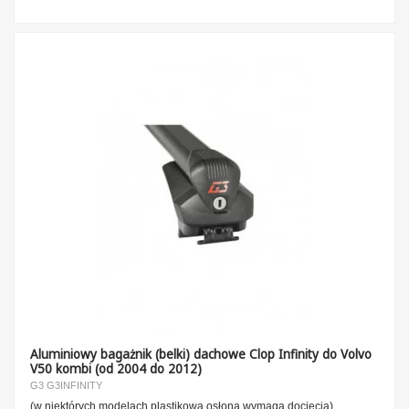
Aluminiowy bagażnik (belki) dachowe Clop Infinity do Volvo
V50 kombi (od 2004 do 2012)
G3 G3INFINITY
(w niektórych modelach plastikowa osłona wymaga docięcia)