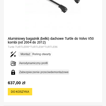
Aluminiowy bagażnik (belki) dachowe Turtle do Volvo V50
kombi (od 2004 do 2012)
Turtle TURTLERR^TURTLE94^TURTLE86
Montaż:
Reling otwarty
Aerodynamiczny profil
Zabezpieczenie przeciwdemontażowe
637,00 zł
DO KOSZYKA