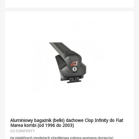
Aluminiowy bagażnik (belki) dachowe Clop Infinity do Fiat
Marea kombi (od 1996 do 2003)
G3 G3INFINITY
(w niektórych modelach plastikowa osłona wymaga docięcia)