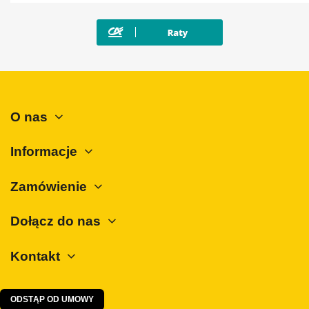
Mazda
Mercedes-Benz
Mini
Mitsubishi
Nissan
O nas
Opel
Peugeot
Informacje
Polestar
Zamówienie
Porsche
Renault
Dołącz do nas
Rover
Kontakt
SAAB
Seat
Skoda
ODSTĄP OD UMOWY