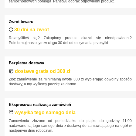
samochodowych pomogą Państwu dobrać odpowiedni produkt.
Ford
Honda
Zwrot towaru
Hyundai
30 dni na zwrot
Infiniti
Rozmyśliłeś się? Zakupiony produkt okazał się nieodpowiedni?
Poinformuj nas o tym w ciągu 30 dni od otrzymania przesyłki.
Isuzu
Iveco
Bezpłatna dostawa
Jaguar
dostawa gratis od 300 zł
Jeep
Złóż zamówienie za minimalną kwotę 300 zł wybierając dowolny sposób
Kia
dostawy, a my wyślemy paczkę za darmo.
Lancia
Land Rover
Ekspresowa realizacja zamówień
Lexus
wysyłka tego samego dnia
Zamówienia złożone od poniedziałku do piątku do godziny 11:00
MAN
nadawane są tego samego dnia z dostawą do zamawiającego na ogół w
następnym dniu roboczym.
Maxus