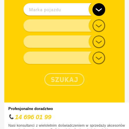
Marka pojazdu
Alfa Romeo
Model
Audi
Generacja
BMW
Chevrolet
Typ nadwozia
Chrysler
Citroen
Cupra
Dacia
Daewoo
Dodge
Profesjonalne doradztwo
DS
14 696 01 99
Fiat
Nasi konsultanci z wieloletnim doświadczeniem w sprzedaży akcesoriów