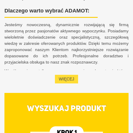
Dlaczego warto wybrać ADAMOT:
Jesteśmy nowoczesną, dynamicznie rozwijającą się firmą
stworzoną przez pasjonatów aktywnego wypoczynku. Posiadamy
wieloletnie doświadczenie oraz specjalistyczną, szczegółową
wiedzę w zakresie oferowanych produktów. Dzięki temu możemy
zaproponować naszym Klientom najkorzystniejsze rozwiązanie
dopasowane do ich potrzeb. Profesjonalne doradztwo i
przyjacielska obsługa to nasz znak rozpoznawczy.
Współpracujemy tylko z renomowanymi producentami, którzy
zapewniają bezpieczeństwo, komfort, a także satysfakcję z
WIĘCEJ
użytkowania sprzętu. Charakteryzujemy się 10-letnim
doświadczeniem w obsłudze Klientów na rynku polskim i
europejskim. Stale podnosimy swoje kwalifikacje oraz jesteśmy na
bieżąco z aktualnymi trendami, dzięki czemu możemy
WYSZUKAJ PRODUKT
zaproponować Państwu najlepsze rozwiązania w obszarze
asortymentu szeroko pojętej aktywnej turystyki.
Wysoka jakość obsługi oraz satysfakcja z zakupu to dla nas
priorytet, dlatego rekomendujemy wykonanie montażu naszych