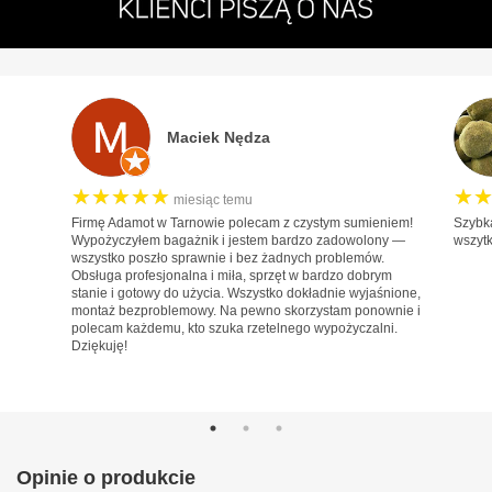
Hyundai
Infiniti
Isuzu
Iveco
Maciek Nędza
Jaguar
★★★★★
Jeep
★
miesiąc temu
Firmę Adamot w Tarnowie polecam z czystym sumieniem!
Szybk
Kia
Wypożyczyłem bagażnik i jestem bardzo zadowolony —
wszyt
wszystko poszło sprawnie i bez żadnych problemów.
Lancia
Obsługa profesjonalna i miła, sprzęt w bardzo dobrym
stanie i gotowy do użycia. Wszystko dokładnie wyjaśnione,
Land Rover
montaż bezproblemowy. Na pewno skorzystam ponownie i
polecam każdemu, kto szuka rzetelnego wypożyczalni.
Lexus
Dziękuję!
MAN
Maxus
Mazda
Mercedes-Benz
Opinie o produkcie