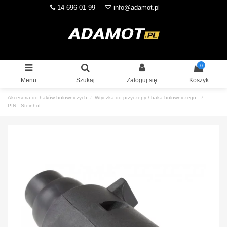
14 696 01 99
info@adamot.pl
0
Menu
Szukaj
Zaloguj się
Koszyk
Akcesoria do haków holowniczych
Wtyczka do przyczepy / haka holowniczego - 7
PIN - Steinhof