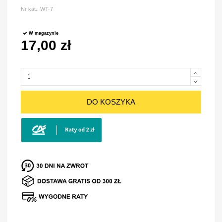
Nr kat.:
WT-7
W magazynie
17,00 zł
DO KOSZYKA