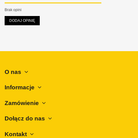
Mini
Brak opini
Mitsubishi
DODAJ OPINIĘ
Nissan
Opel
Peugeot
Polestar
Porsche
O nas
Renault
Rover
Informacje
SAAB
Zamówienie
Seat
Skoda
Dołącz do nas
SsangYong
Kontakt
Subaru