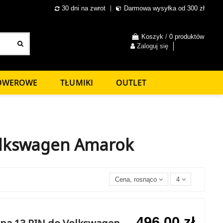
30 dni na zwrot
Darmowa wysyłka od 300 zł
Koszyk
/
0 produktów
Zaloguj się
ROWEROWE
TŁUMIKI
OUTLET
olkswagen Amarok
Cena, rosnąco
4
496,00 zł