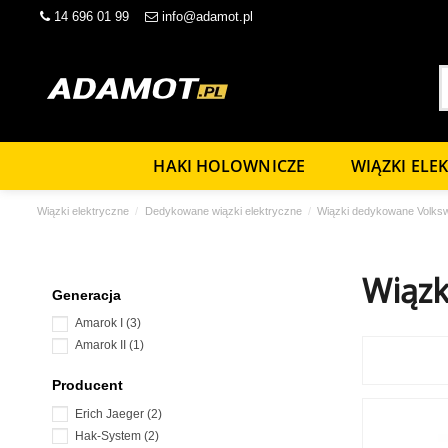
14 696 01 99
info@adamot.pl
HAKI HOLOWNICZE
WIĄZKI ELE
Wiązki elektryczne
Dedykowane wiązki elektryczne
Wiązki dedykowane Volks
Wiązk
Generacja
Amarok I
(3)
Amarok II
(1)
Producent
Erich Jaeger
(2)
Hak-System
(2)