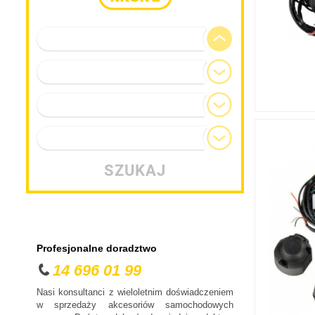
Marka pojazdu
Model
Generacja
Typ nadwozia
SZUKAJ
Profesjonalne doradztwo
14 696 01 99
Nasi konsultanci z wieloletnim doświadczeniem
w sprzedaży akcesoriów samochodowych