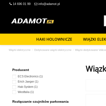
14 696 01 99
info@adamot.pl
HAKI HOLOWNICZE
WIĄZKI ELE
Wiązki elektryczne
Dedykowane wiązki elektryczne
Wiązki dedykowane Volks
Wiązk
Producent
ECS Electronics
(1)
Erich Jaeger
(1)
Hak-System
(1)
Westfalia
(1)
Rozłączanie czujników parkowania