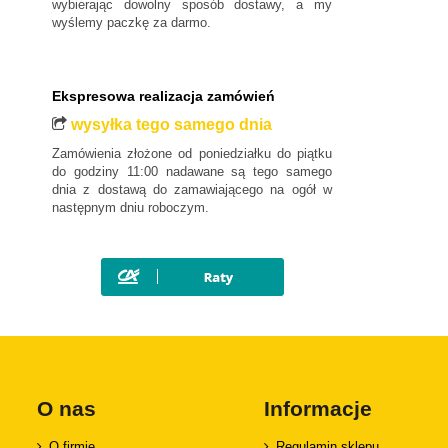
MAN
wybierając dowolny sposób dostawy, a my
wyślemy paczkę za darmo.
Maxus
Mazda
Mercedes-Benz
Ekspresowa realizacja zamówień
Mini
wysyłka tego samego dnia
Mitsubishi
Zamówienia złożone od poniedziałku do piątku
Nissan
do godziny 11:00 nadawane są tego samego
dnia z dostawą do zamawiającego na ogół w
Opel
następnym dniu roboczym.
Peugeot
Polestar
Porsche
Renault
Rover
SAAB
Seat
O nas
Informacje
Skoda
O firmie
Regulamin sklepu