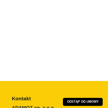
Kontakt
ODSTĄP OD UMOWY
ADAMOT sp. z o.o.