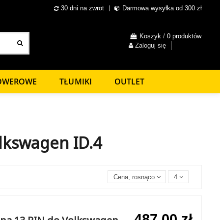
30 dni na zwrot
Darmowa wysyłka od 300 zł
Koszyk
/
0 produktów
Zaloguj się
ROWEROWE
TŁUMIKI
OUTLET
lkswagen ID.4
Cena, rosnąco
4
487,00 zł