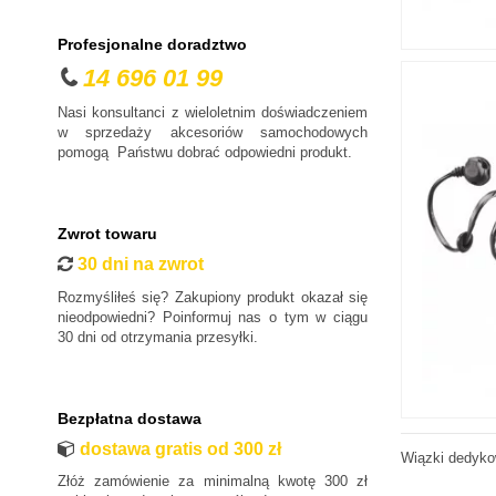
Daewoo
Dodge
Profesjonalne doradztwo
DS
14 696 01 99
Fiat
Nasi konsultanci z wieloletnim doświadczeniem
Ford
w sprzedaży akcesoriów samochodowych
pomogą Państwu dobrać odpowiedni produkt.
Honda
Hyundai
Infiniti
Zwrot towaru
Isuzu
30 dni na zwrot
Iveco
Rozmyśliłeś się? Zakupiony produkt okazał się
Jaguar
nieodpowiedni? Poinformuj nas o tym w ciągu
30 dni od otrzymania przesyłki.
Jeep
Kia
Lancia
Bezpłatna dostawa
Land Rover
dostawa gratis od 300 zł
Wiązki dedyko
Lexus
Złóż zamówienie za minimalną kwotę 300 zł