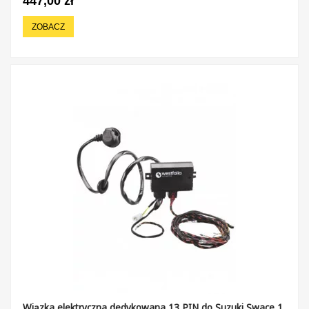
447,00 zł
ZOBACZ
Wiązka elektryczna dedykowana 13 PIN do Suzuki Swace 1