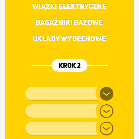
WIĄZKI ELEKTRYCZNE
BAGAŻNIKI BAZOWE
UKŁADY WYDECHOWE
Marka pojazdu
Model
Generacja