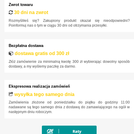
Zwrot towaru
Hyundai
30 dni na zwrot
Infiniti
Rozmyśliłeś się? Zakupiony produkt okazał się nieodpowiedni?
Poinformuj nas o tym w ciągu 30 dni od otrzymania przesyłki.
Isuzu
Iveco
Bezpłatna dostawa
Jaguar
dostawa gratis od 300 zł
Jeep
Złóż zamówienie za minimalną kwotę 300 zł wybierając dowolny sposób
Kia
dostawy, a my wyślemy paczkę za darmo.
Lancia
Land Rover
Ekspresowa realizacja zamówień
Lexus
wysyłka tego samego dnia
Zamówienia złożone od poniedziałku do piątku do godziny 11:00
MAN
nadawane są tego samego dnia z dostawą do zamawiającego na ogół w
następnym dniu roboczym.
Maxus
Mazda
Mercedes-Benz