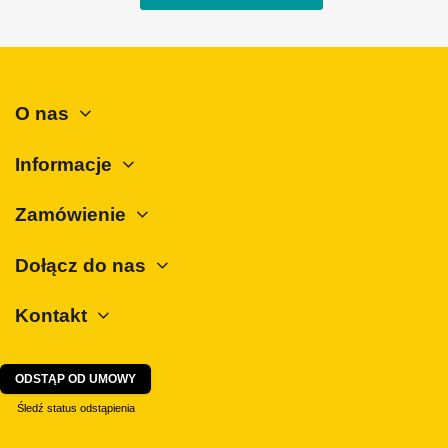
Mini
Mitsubishi
Nissan
O nas
Opel
Peugeot
Informacje
Polestar
Zamówienie
Porsche
Renault
Dołącz do nas
Rover
Kontakt
SAAB
Seat
Skoda
ODSTĄP OD UMOWY
SsangYong
Śledź status odstąpienia
Subaru