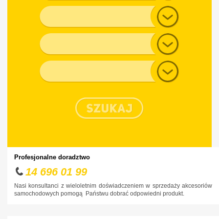
Alfa Romeo
Model
Audi
Generacja
BMW
Chevrolet
Typ nadwozia
Chrysler
Citroen
Cupra
Dacia
Daewoo
Dodge
Profesjonalne doradztwo
DS
14 696 01 99
Fiat
Nasi konsultanci z wieloletnim doświadczeniem w sprzedaży akcesoriów
samochodowych pomogą Państwu dobrać odpowiedni produkt.
Ford
Honda