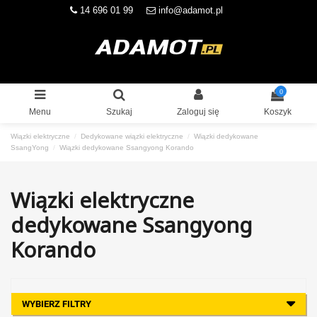
14 696 01 99
info@adamot.pl
0
Menu
Szukaj
Zaloguj się
Koszyk
Wiązki elektryczne
Dedykowane wiązki elektryczne
Wiązki dedykowane
SsangYong
Wiązki dedykowane Ssangyong Korando
Wiązki elektryczne
dedykowane Ssangyong
Korando
WYBIERZ FILTRY