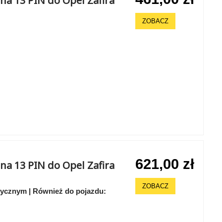
a 13 PIN do Opel Zafira
ZOBACZ
621,00 zł
a 13 PIN do Opel Zafira
ZOBACZ
rycznym | Również do pojazdu: