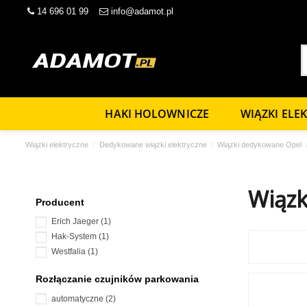
14 696 01 99
info@adamot.pl
HAKI HOLOWNICZE
WIĄZKI ELE
Wiązki elektryczne
Dedykowane wiązki elektryczne
Wiązki dedykowane Opel
Wiązk
Producent
Erich Jaeger
(1)
Hak-System
(1)
Westfalia
(1)
Rozłączanie czujników parkowania
automatyczne
(2)