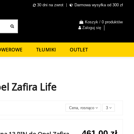
30 dni na zwrot
Darmowa wysyłka od 300 zł
Koszyk
/
0 produktów
Zaloguj się
ROWEROWE
TŁUMIKI
OUTLET
l Zafira Life
Cena, rosnąco
3
461,00 zł