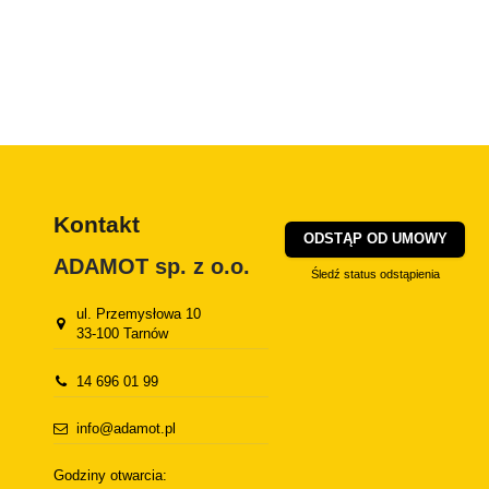
Kontakt
ODSTĄP OD UMOWY
ADAMOT sp. z o.o.
Śledź status odstąpienia
ul. Przemysłowa 10
33-100 Tarnów
14 696 01 99
info@adamot.pl
Godziny otwarcia: