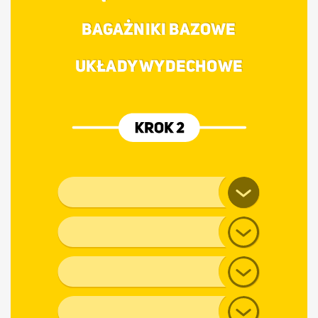
BAGAŻNIKI BAZOWE
UKŁADY WYDECHOWE
Marka pojazdu
Model
Generacja
Typ nadwozia