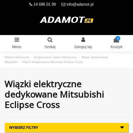
14 696 01 99
info@adamot.pl
0
Menu
Szukaj
Zaloguj się
Koszyk
Wiązki elektryczne
Dedykowane wiązki elektryczne
Wiązki dedykowane
Mitsubishi
Wiązki dedykowane Mitsubishi Eclipse Cross
Wiązki elektryczne
dedykowane Mitsubishi
Eclipse Cross
WYBIERZ FILTRY