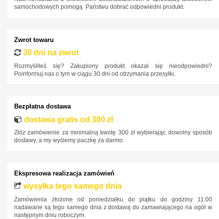
samochodowych pomogą Państwu dobrać odpowiedni produkt.
Ford
Honda
Zwrot towaru
Hyundai
30 dni na zwrot
Infiniti
Rozmyśliłeś się? Zakupiony produkt okazał się nieodpowiedni?
Poinformuj nas o tym w ciągu 30 dni od otrzymania przesyłki.
Isuzu
Iveco
Bezpłatna dostawa
Jaguar
dostawa gratis od 300 zł
Jeep
Złóż zamówienie za minimalną kwotę 300 zł wybierając dowolny sposób
Kia
dostawy, a my wyślemy paczkę za darmo.
Lancia
Land Rover
Ekspresowa realizacja zamówień
Lexus
wysyłka tego samego dnia
Zamówienia złożone od poniedziałku do piątku do godziny 11:00
MAN
nadawane są tego samego dnia z dostawą do zamawiającego na ogół w
następnym dniu roboczym.
Maxus