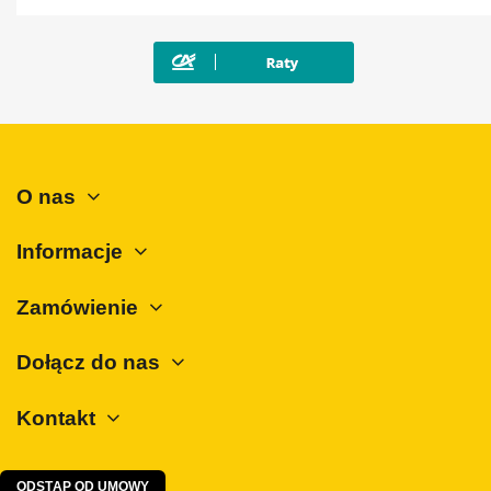
Mazda
Mercedes-Benz
Mini
Mitsubishi
Nissan
O nas
Opel
Peugeot
Informacje
Polestar
Zamówienie
Porsche
Renault
Dołącz do nas
Rover
Kontakt
SAAB
Seat
Skoda
ODSTĄP OD UMOWY