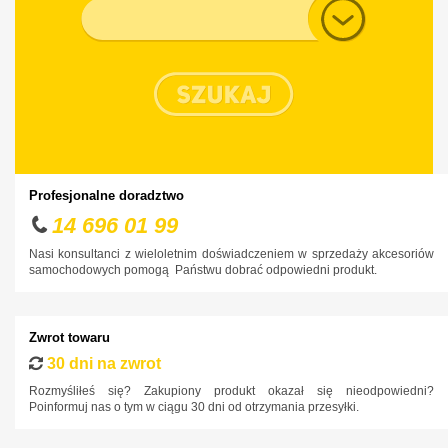
Typ nadwozia
Chrysler
Citroen
Cupra
Dacia
Daewoo
Dodge
Profesjonalne doradztwo
DS
14 696 01 99
Fiat
Nasi konsultanci z wieloletnim doświadczeniem w sprzedaży akcesoriów
samochodowych pomogą Państwu dobrać odpowiedni produkt.
Ford
Honda
Zwrot towaru
Hyundai
30 dni na zwrot
Infiniti
Rozmyśliłeś się? Zakupiony produkt okazał się nieodpowiedni?
Poinformuj nas o tym w ciągu 30 dni od otrzymania przesyłki.
Isuzu
Iveco