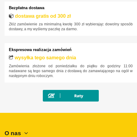
Bezpłatna dostawa
Jaguar
dostawa gratis od 300 zł
Jeep
Złóż zamówienie za minimalną kwotę 300 zł wybierając dowolny sposób
Kia
dostawy, a my wyślemy paczkę za darmo.
Lancia
Land Rover
Ekspresowa realizacja zamówień
Lexus
wysyłka tego samego dnia
Zamówienia złożone od poniedziałku do piątku do godziny 11:00
MAN
nadawane są tego samego dnia z dostawą do zamawiającego na ogół w
następnym dniu roboczym.
Maxus
Mazda
Mercedes-Benz
Mini
Mitsubishi
Nissan
O nas
Opel